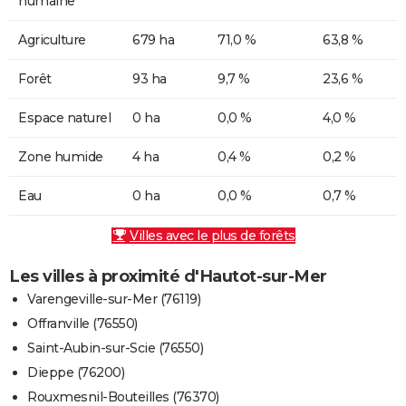
humaine
Agriculture
679 ha
71,0 %
63,8 %
Forêt
93 ha
9,7 %
23,6 %
Espace naturel
0 ha
0,0 %
4,0 %
Zone humide
4 ha
0,4 %
0,2 %
Eau
0 ha
0,0 %
0,7 %
Villes avec le plus de forêts
Les villes à proximité d'Hautot-sur-Mer
Varengeville-sur-Mer (76119)
Offranville (76550)
Saint-Aubin-sur-Scie (76550)
Dieppe (76200)
Rouxmesnil-Bouteilles (76370)