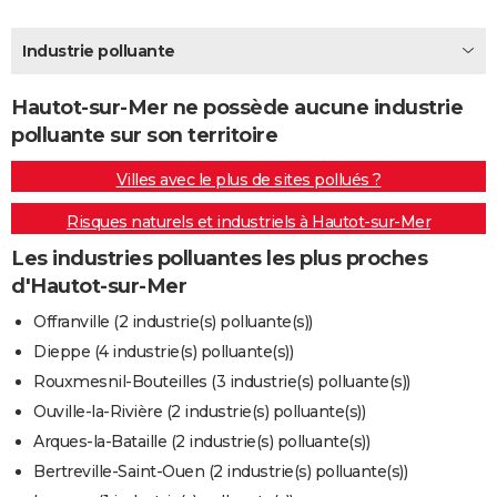
City break
Voyage de noces
Climat
Destinations
Voyage nature
Forum
+
PHOTO
Industrie polluante
GUIDES D'ACHAT
Hautot-sur-Mer ne possède aucune industrie
BONS PLANS
polluante sur son territoire
CARTE DE VOEUX
Villes avec le plus de sites pollués ?
Carte Bonne année
Carte Pâques
Carte de Noël
Carte Saint-Valentin
Carte d'anniversaire
DICTIONNAIRE
Risques naturels et industriels à Hautot-sur-Mer
Biographies
Expressions
Dictionnaire
Citations
Proverbes
PROGRAMME TV
Les industries polluantes les plus proches
d'Hautot-sur-Mer
COPAINS D'AVANT
Offranville (2 industrie(s) polluante(s))
Se connecter
Collèges
Universités
Service militaire
S'inscrire
Lycées
Primaires
Entreprises
Avis de recherche
AVIS DE DÉCÈS
Dieppe (4 industrie(s) polluante(s))
Rouxmesnil-Bouteilles (3 industrie(s) polluante(s))
FORUM
Ouville-la-Rivière (2 industrie(s) polluante(s))
Lifestyle
Sport
Television
Cinema
Bricolage
Culture
Auto
Voyage
Arques-la-Bataille (2 industrie(s) polluante(s))
Bertreville-Saint-Ouen (2 industrie(s) polluante(s))