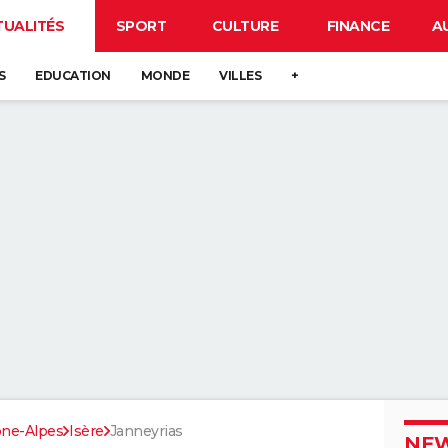
TUALITÉS
SPORT
CULTURE
FINANCE
A
S
EDUCATION
MONDE
VILLES
+
ne-Alpes
Isère
Janneyrias
NEW