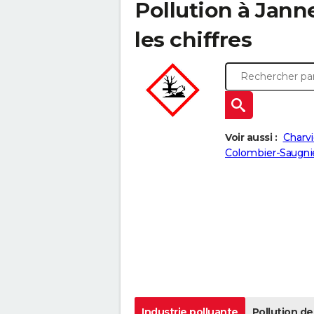
Pollution à Janne
les chiffres
Voir aussi :
Charv
Colombier-Saugni
Industrie polluante
Pollution de 