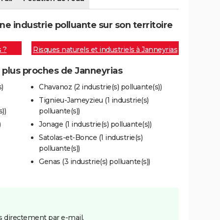
 industrie polluante sur son territoire
s ?
Risques naturels et industriels à Janneyrias
s plus proches de Janneyrias
)
Chavanoz (2 industrie(s) polluante(s))
Tignieu-Jameyzieu (1 industrie(s)
))
polluante(s))
)
Jonage (1 industrie(s) polluante(s))
Satolas-et-Bonce (1 industrie(s)
polluante(s))
Genas (3 industrie(s) polluante(s))
 directement par e-mail.