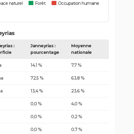
ace naturel
Forêt
Occupation humaine
yrias
yrias :
Janneyrias :
Moyenne
rficie
pourcentage
nationale
a
14,1 %
7,7 %
ha
72,5 %
63,8 %
ha
13,4 %
23,6 %
0,0 %
4,0 %
0,0 %
0,2 %
0,0 %
0,7 %