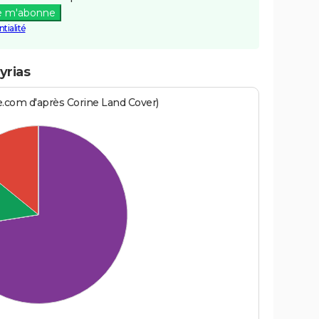
e m'abonne
tialité
yrias
e.com d'après Corine Land Cover)