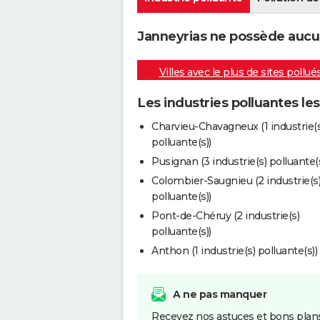
Janneyrias ne possède aucune
Villes avec le plus de sites pollué
Les industries polluantes le
Charvieu-Chavagneux (1 industrie(s
polluante(s))
Pusignan (3 industrie(s) polluante(s
Colombier-Saugnieu (2 industrie(s
polluante(s))
Pont-de-Chéruy (2 industrie(s)
polluante(s))
Anthon (1 industrie(s) polluante(s))
A ne pas manquer
Recevez nos astuces et bons plans