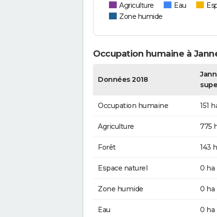
Agriculture
Eau
Esp
Zone humide
Occupation humaine à Janne
Janne
Données 2018
supe
Occupation humaine
151 h
Agriculture
775 
Forêt
143 
Espace naturel
0 ha
Zone humide
0 ha
Eau
0 ha