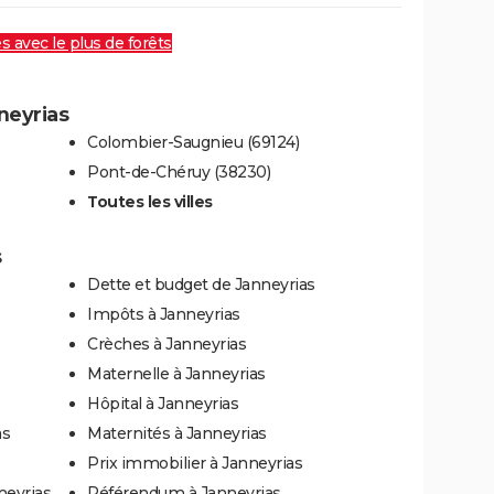
es avec le plus de forêts
nneyrias
Colombier-Saugnieu (69124)
Pont-de-Chéruy (38230)
Toutes les villes
s
Dette et budget de Janneyrias
Impôts à Janneyrias
Crèches à Janneyrias
Maternelle à Janneyrias
Hôpital à Janneyrias
as
Maternités à Janneyrias
Prix immobilier à Janneyrias
neyrias
Référendum à Janneyrias