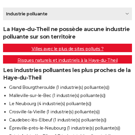
City break
Voyage de noces
Climat
Destinations
Voyage nature
Forum
+
PHOTO
Industrie polluante
GUIDES D'ACHAT
La Haye-du-Theil ne possède aucune industrie
BONS PLANS
polluante sur son territoire
CARTE DE VOEUX
Villes avec le plus de sites pollués ?
Carte Bonne année
Carte Pâques
Carte de Noël
Carte Saint-Valentin
Carte d'anniversaire
DICTIONNAIRE
Risques naturels et industriels à la Haye-du-Theil
Biographies
Expressions
Dictionnaire
Citations
Proverbes
PROGRAMME TV
Les industries polluantes les plus proches de la
Haye-du-Theil
COPAINS D'AVANT
Grand Bourgtheroulde (1 industrie(s) polluante(s))
Se connecter
Collèges
Universités
Service militaire
S'inscrire
Lycées
Primaires
Entreprises
Avis de recherche
AVIS DE DÉCÈS
Malleville-sur-le-Bec (1 industrie(s) polluante(s))
Le Neubourg (4 industrie(s) polluante(s))
FORUM
Crosville-la-Vieille (1 industrie(s) polluante(s))
Lifestyle
Sport
Television
Cinema
Bricolage
Culture
Auto
Voyage
Caudebec-lès-Elbeuf (1 industrie(s) polluante(s))
Épreville-près-le-Neubourg (1 industrie(s) polluante(s))