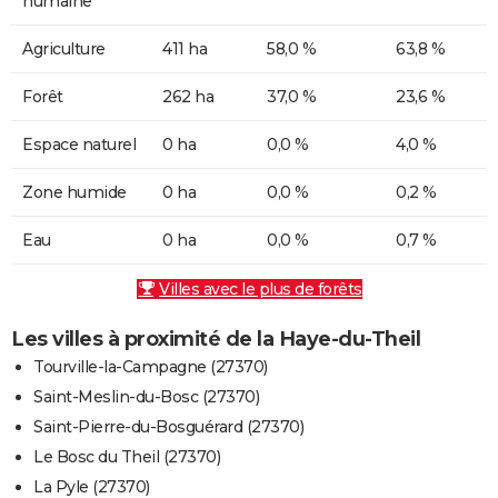
humaine
Agriculture
411 ha
58,0 %
63,8 %
Forêt
262 ha
37,0 %
23,6 %
Espace naturel
0 ha
0,0 %
4,0 %
Zone humide
0 ha
0,0 %
0,2 %
Eau
0 ha
0,0 %
0,7 %
Villes avec le plus de forêts
Les villes à proximité de la Haye-du-Theil
Tourville-la-Campagne (27370)
Saint-Meslin-du-Bosc (27370)
Saint-Pierre-du-Bosguérard (27370)
Le Bosc du Theil (27370)
La Pyle (27370)