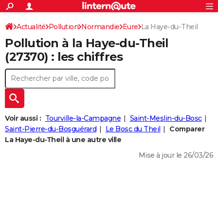
ACTUALITÉS
Connexion
S'inscrire
Actualité
Pollution
Normandie
Eure
La Haye-du-Theil
Rechercher
Société
Education
Villes
Politique
Faits Divers
Monde
+
SPORT
Pollution à la Haye-du-Theil
Football
Cyclisme
Forum
Coupe du monde 2026
Tennis
Rugby
CULTURE
(27370) : les chiffres
TNT
Cinéma
Musique
Programme TV
Streaming
Sorties cinéma
+
FINANCE
Impôts
Immobilier
Banque
Crédit
Retraite
Epargne
Risques naturels par ville
Assurance
AUTO
Réserver un essai
Berlines
Forum auto
Essais
Citadines
SUV
+
HIGH-TECH
Voir aussi :
Tourville-la-Campagne
Saint-Meslin-du-Bosc
Meilleur smartphone
Ordinateurs
Guide high-tech
Mobiles
Internet
Jeux vidéo
+
Saint-Pierre-du-Bosguérard
Le Bosc du Theil
Comparer
BRICOLAGE
La Haye-du-Theil à une autre ville
Aménagement intérieur
Cuisine
Jardinage
+
Forum
Extérieur
Salle de bains
Rangement
WEEK-END
Mise à jour le 26/03/26
Escapades
Expositions
Week-end nature
Guides de France
Patrimoine
Musées
+
LIFESTYLE
Bien-être
Mode
+
Art de vivre
Loisirs
Modes de vie
SANTE
Guide de la santé
Médicaments
+
Alimentation
Maladies
Sommeil
VOYAGE