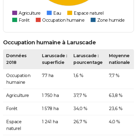
Agriculture
Eau
Espace naturel
Forêt
Occupation humaine
Zone humide
Occupation humaine à Laruscade
Données
Laruscade :
Laruscade :
Moyenne
2018
superficie
pourcentage
nationale
Occupation
77 ha
1,6 %
7,7 %
humaine
Agriculture
1 750 ha
37,7 %
63,8 %
Forêt
1 578 ha
34,0 %
23,6 %
Espace
1 241 ha
26,7 %
4,0 %
naturel