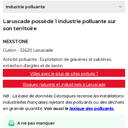
City break
Voyage de noces
Climat
Destinations
Voyage nature
Forum
+
Industrie polluante
PHOTO
GUIDES D'ACHAT
Laruscade possède 1 industrie polluante sur
son territoire
BONS PLANS
NEXSTONE
CARTE DE VOEUX
Guiton - 33620 Laruscade
Carte Bonne année
Carte Pâques
Carte de Noël
Carte Saint-Valentin
Carte d'anniversaire
DICTIONNAIRE
Activité polluante : Exploitation de gravières et sablières,
Biographies
Expressions
Dictionnaire
Citations
Proverbes
PROGRAMME TV
extraction d'argiles et de kaolin
Villes avec le plus de sites pollués ?
COPAINS D'AVANT
Risques naturels et industriels à Laruscade
Se connecter
Collèges
Universités
Service militaire
S'inscrire
Lycées
Primaires
Entreprises
Avis de recherche
AVIS DE DÉCÈS
NB : La base de données Géorisques recense les installations
FORUM
industrielles françaises rejetant des polluants ou des déchets
en grande quantité.
Voir aussi le
lexique des polluants.
Lifestyle
Sport
Television
Cinema
Bricolage
Culture
Auto
Voyage
A ne pas manquer