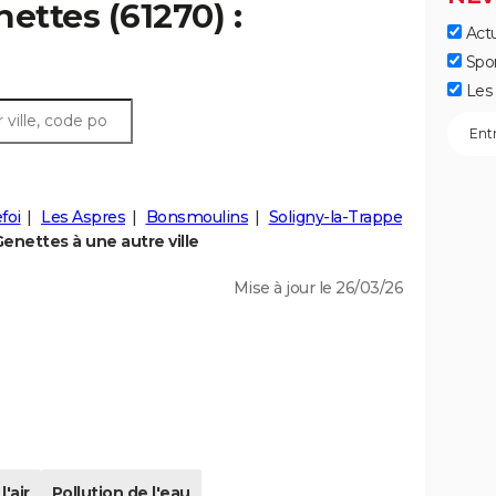
ettes (61270) :
Actu
Spo
Les 
foi
Les Aspres
Bonsmoulins
Soligny-la-Trappe
enettes à une autre ville
Mise à jour le 26/03/26
l'air
Pollution de l'eau