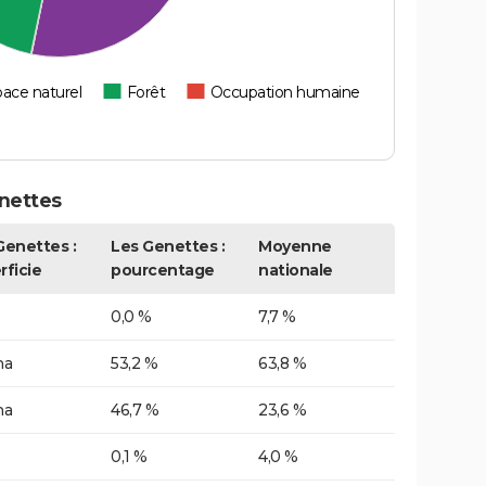
ace naturel
Forêt
Occupation humaine
nettes
Genettes :
Les Genettes :
Moyenne
rficie
pourcentage
nationale
0,0 %
7,7 %
ha
53,2 %
63,8 %
ha
46,7 %
23,6 %
0,1 %
4,0 %