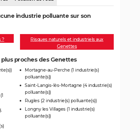
une industrie polluante sur son
s ?
Risques naturels et industriels aux
Genettes
s plus proches des Genettes
te(s))
Mortagne-au-Perche (1 industrie(s)
polluante(s))
Saint-Langis-lès-Mortagne (4 industrie(s)
polluante(s))
(1
Rugles (2 industrie(s) polluante(s))
Longny les Villages (1 industrie(s)
3
polluante(s))
s)