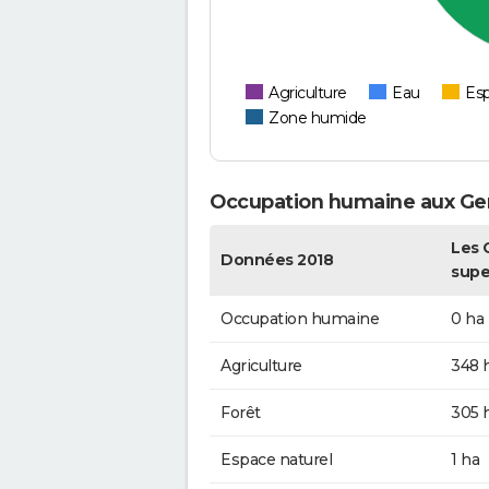
Agriculture
Eau
Esp
Zone humide
Occupation humaine aux Ge
Les 
Données 2018
supe
Occupation humaine
0 ha
Agriculture
348 
Forêt
305 
Espace naturel
1 ha