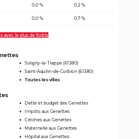
0,0 %
0,2 %
0,0 %
0,7 %
es avec le plus de forêts
enettes
Soligny-la-Trappe (61380)
Saint-Aquilin-de-Corbion (61380)
Toutes les villes
tes
Dette et budget des Genettes
Impôts aux Genettes
Crèches aux Genettes
Maternelle aux Genettes
Hôpital aux Genettes