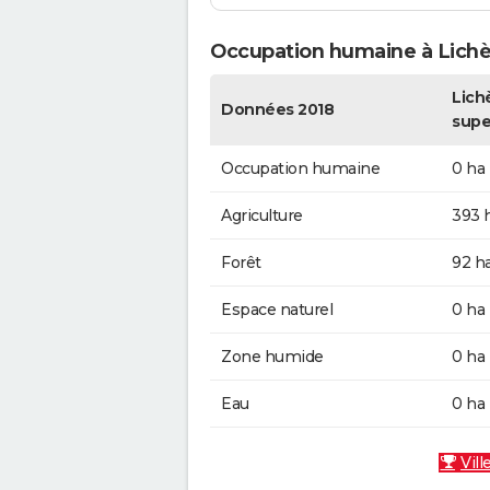
Occupation humaine à Lichè
Lichè
Données 2018
supe
Occupation humaine
0 ha
Agriculture
393 
Forêt
92 h
Espace naturel
0 ha
Zone humide
0 ha
Eau
0 ha
Vill