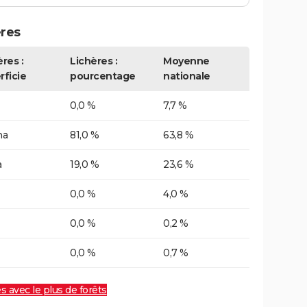
res
res :
Lichères :
Moyenne
rficie
pourcentage
nationale
0,0 %
7,7 %
ha
81,0 %
63,8 %
a
19,0 %
23,6 %
0,0 %
4,0 %
0,0 %
0,2 %
0,0 %
0,7 %
es avec le plus de forêts