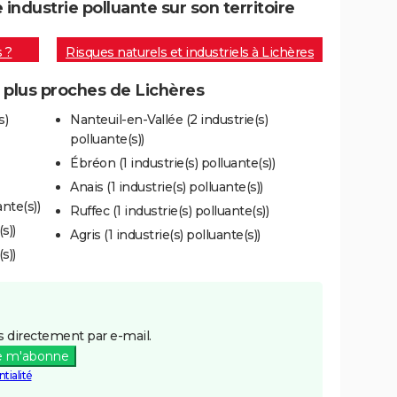
ndustrie polluante sur son territoire
s ?
Risques naturels et industriels à Lichères
s plus proches de Lichères
s)
Nanteuil-en-Vallée (2 industrie(s)
polluante(s))
Ébréon (1 industrie(s) polluante(s))
Anais (1 industrie(s) polluante(s))
ante(s))
Ruffec (1 industrie(s) polluante(s))
s))
Agris (1 industrie(s) polluante(s))
s))
 directement par e-mail.
e m'abonne
tialité