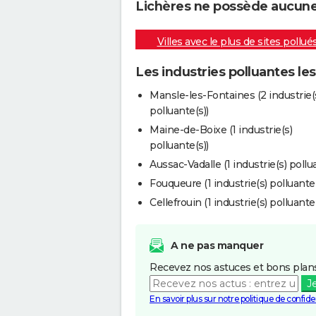
Lichères ne possède aucune i
Villes avec le plus de sites pollué
Les industries polluantes le
Mansle-les-Fontaines (2 industrie(
polluante(s))
Maine-de-Boixe (1 industrie(s)
polluante(s))
Aussac-Vadalle (1 industrie(s) pollu
Fouqueure (1 industrie(s) polluante(
Cellefrouin (1 industrie(s) polluante(
A ne pas manquer
Recevez nos astuces et bons plans
J
En savoir plus sur notre politique de confiden