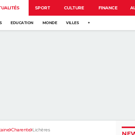
TUALITÉS
SPORT
CULTURE
FINANCE
A
S
EDUCATION
MONDE
VILLES
+
taine
Charente
Lichères
NEW