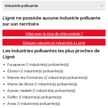
City break
Voyage de noces
Climat
Destinations
Voyage nature
Forum
+
Industrie polluante
PHOTO
GUIDES D'ACHAT
Ligné ne possède aucune industrie polluante
sur son territoire
BONS PLANS
Villes avec le plus de sites pollués ?
CARTE DE VOEUX
Risques naturels et industriels à Ligné
Carte Bonne année
Carte Pâques
Carte de Noël
Carte Saint-Valentin
Carte d'anniversaire
DICTIONNAIRE
Les industries polluantes les plus proches de
Biographies
Expressions
Dictionnaire
Citations
Proverbes
PROGRAMME TV
Ligné
COPAINS D'AVANT
Fouqueure (1 industrie(s) polluante(s))
Ébréon (1 industrie(s) polluante(s))
Se connecter
Collèges
Universités
Service militaire
S'inscrire
Lycées
Primaires
Entreprises
Avis de recherche
AVIS DE DÉCÈS
Mansle-les-Fontaines (2 industrie(s) polluante(s))
FORUM
Maine-de-Boixe (1 industrie(s) polluante(s))
Aussac-Vadalle (1 industrie(s) polluante(s))
Lifestyle
Sport
Television
Cinema
Bricolage
Culture
Auto
Voyage
Ruffec (1 industrie(s) polluante(s))
Anais (1 industrie(s) polluante(s))