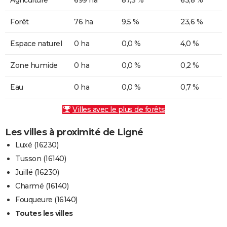
Forêt
76 ha
9,5 %
23,6 %
Espace naturel
0 ha
0,0 %
4,0 %
Zone humide
0 ha
0,0 %
0,2 %
Eau
0 ha
0,0 %
0,7 %
Villes avec le plus de forêts
Les villes à proximité de Ligné
Luxé (16230)
Tusson (16140)
Juillé (16230)
Charmé (16140)
Fouqueure (16140)
Toutes les villes