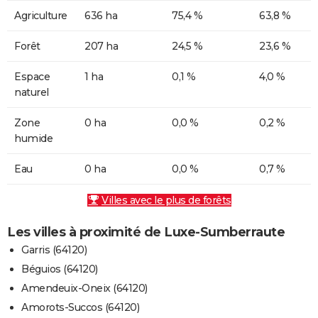
Agriculture
636 ha
75,4 %
63,8 %
Forêt
207 ha
24,5 %
23,6 %
Espace
1 ha
0,1 %
4,0 %
naturel
Zone
0 ha
0,0 %
0,2 %
humide
Eau
0 ha
0,0 %
0,7 %
Villes avec le plus de forêts
Les villes à proximité de Luxe-Sumberraute
Garris (64120)
Béguios (64120)
Amendeuix-Oneix (64120)
Amorots-Succos (64120)