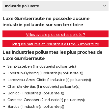
City break
Voyage de noces
Climat
Destinations
Voyage nature
Forum
+
Industrie polluante
PHOTO
GUIDES D'ACHAT
Luxe-Sumberraute ne possède aucune
industrie polluante sur son territoire
BONS PLANS
Villes avec le plus de sites pollués ?
CARTE DE VOEUX
Risques naturels et industriels à Luxe-Sumberraute
Carte Bonne année
Carte Pâques
Carte de Noël
Carte Saint-Valentin
Carte d'anniversaire
DICTIONNAIRE
Les industries polluantes les plus proches de
Biographies
Expressions
Dictionnaire
Citations
Proverbes
PROGRAMME TV
Luxe-Sumberraute
COPAINS D'AVANT
Saint-Esteben (1 industrie(s) polluante(s))
Lohitzun-Oyhercq (1 industrie(s) polluante(s))
Se connecter
Collèges
Universités
Service militaire
S'inscrire
Lycées
Primaires
Entreprises
Avis de recherche
AVIS DE DÉCÈS
Larceveau-Arros-Cibits (1 industrie(s) polluante(s))
FORUM
Charritte-de-Bas (1 industrie(s) polluante(s))
Bonloc (1 industrie(s) polluante(s))
Lifestyle
Sport
Television
Cinema
Bricolage
Culture
Auto
Voyage
Carresse-Cassaber (2 industrie(s) polluante(s))
Bardos (1 industrie(s) polluante(s))