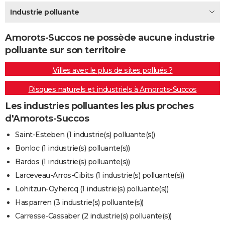
City break
Voyage de noces
Climat
Destinations
Voyage nature
Forum
+
Industrie polluante
PHOTO
GUIDES D'ACHAT
Amorots-Succos ne possède aucune industrie
polluante sur son territoire
BONS PLANS
Villes avec le plus de sites pollués ?
CARTE DE VOEUX
Risques naturels et industriels à Amorots-Succos
Carte Bonne année
Carte Pâques
Carte de Noël
Carte Saint-Valentin
Carte d'anniversaire
DICTIONNAIRE
Les industries polluantes les plus proches
Biographies
Expressions
Dictionnaire
Citations
Proverbes
PROGRAMME TV
d'Amorots-Succos
COPAINS D'AVANT
Saint-Esteben (1 industrie(s) polluante(s))
Bonloc (1 industrie(s) polluante(s))
Se connecter
Collèges
Universités
Service militaire
S'inscrire
Lycées
Primaires
Entreprises
Avis de recherche
AVIS DE DÉCÈS
Bardos (1 industrie(s) polluante(s))
FORUM
Larceveau-Arros-Cibits (1 industrie(s) polluante(s))
Lohitzun-Oyhercq (1 industrie(s) polluante(s))
Lifestyle
Sport
Television
Cinema
Bricolage
Culture
Auto
Voyage
Hasparren (3 industrie(s) polluante(s))
Carresse-Cassaber (2 industrie(s) polluante(s))