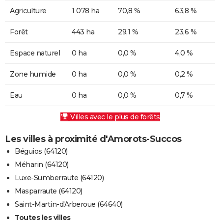
Agriculture
1 078 ha
70,8 %
63,8 %
Forêt
443 ha
29,1 %
23,6 %
Espace naturel
0 ha
0,0 %
4,0 %
Zone humide
0 ha
0,0 %
0,2 %
Eau
0 ha
0,0 %
0,7 %
Villes avec le plus de forêts
Les villes à proximité d'Amorots-Succos
Béguios (64120)
Méharin (64120)
Luxe-Sumberraute (64120)
Masparraute (64120)
Saint-Martin-d'Arberoue (64640)
Toutes les villes