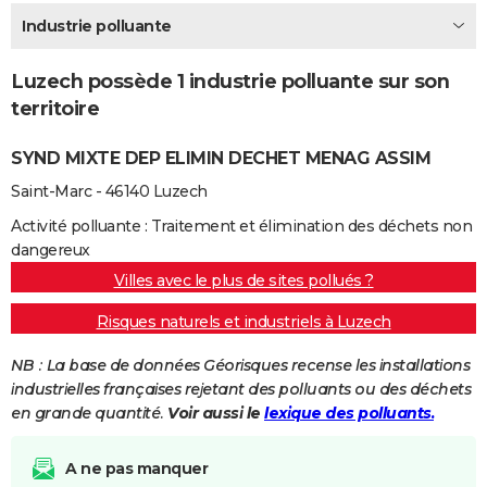
City break
Voyage de noces
Climat
Destinations
Voyage nature
Forum
+
Industrie polluante
PHOTO
GUIDES D'ACHAT
Luzech possède 1 industrie polluante sur son
territoire
BONS PLANS
SYND MIXTE DEP ELIMIN DECHET MENAG ASSIM
CARTE DE VOEUX
Saint-Marc - 46140 Luzech
Carte Bonne année
Carte Pâques
Carte de Noël
Carte Saint-Valentin
Carte d'anniversaire
DICTIONNAIRE
Activité polluante : Traitement et élimination des déchets non
Biographies
Expressions
Dictionnaire
Citations
Proverbes
PROGRAMME TV
dangereux
Villes avec le plus de sites pollués ?
COPAINS D'AVANT
Risques naturels et industriels à Luzech
Se connecter
Collèges
Universités
Service militaire
S'inscrire
Lycées
Primaires
Entreprises
Avis de recherche
AVIS DE DÉCÈS
NB : La base de données Géorisques recense les installations
FORUM
industrielles françaises rejetant des polluants ou des déchets
en grande quantité.
Voir aussi le
lexique des polluants.
Lifestyle
Sport
Television
Cinema
Bricolage
Culture
Auto
Voyage
A ne pas manquer