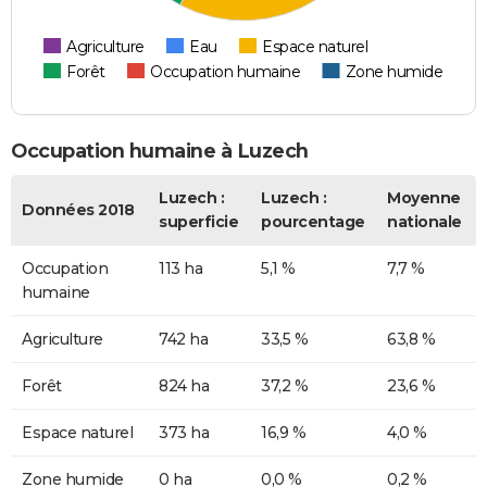
Agriculture
Eau
Espace naturel
Forêt
Occupation humaine
Zone humide
Occupation humaine à Luzech
Luzech :
Luzech :
Moyenne
Données 2018
superficie
pourcentage
nationale
Occupation
113 ha
5,1 %
7,7 %
humaine
Agriculture
742 ha
33,5 %
63,8 %
Forêt
824 ha
37,2 %
23,6 %
Espace naturel
373 ha
16,9 %
4,0 %
Zone humide
0 ha
0,0 %
0,2 %