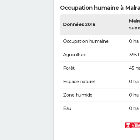
Occupation humaine à Malr
Malra
Données 2018
supe
Occupation humaine
0 ha
Agriculture
395 
Forêt
45 h
Espace naturel
0 ha
Zone humide
0 ha
Eau
0 ha
Vill