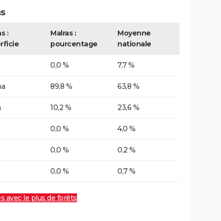
as
s :
Malras :
Moyenne
rficie
pourcentage
nationale
0,0 %
7,7 %
ha
89,8 %
63,8 %
a
10,2 %
23,6 %
0,0 %
4,0 %
0,0 %
0,2 %
0,0 %
0,7 %
es avec le plus de forêts