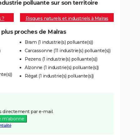
ustrie polluante sur son territoire
s ?
Risques naturels et industriels à Malras
s plus proches de Malras
Bram (1 industrie(s) polluante(s))
)
Carcassonne (11 industrie(s) polluante(s))
)
Pezens (1 industrie(s) polluante(s))
Alzonne (1 industrie(s) polluante(s))
te(s))
Régat (1 industrie(s) polluante(s))
 directement par e-mail.
e m'abonne
tialité