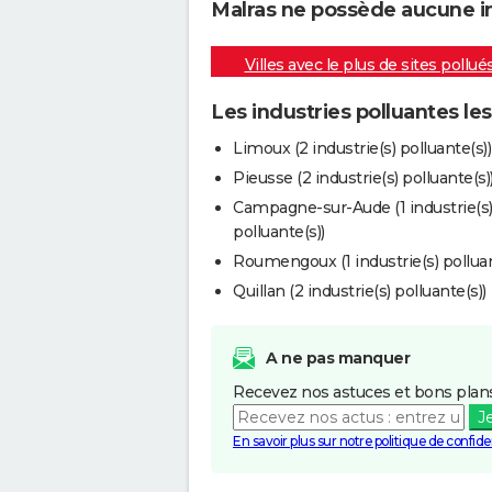
Malras ne possède aucune ind
Villes avec le plus de sites pollué
Les industries polluantes le
Limoux (2 industrie(s) polluante(s))
Pieusse (2 industrie(s) polluante(s)
Campagne-sur-Aude (1 industrie(s
polluante(s))
Roumengoux (1 industrie(s) polluan
Quillan (2 industrie(s) polluante(s))
A ne pas manquer
Recevez nos astuces et bons plans
J
En savoir plus sur notre politique de confiden