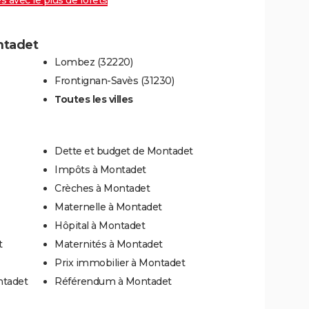
es avec le plus de forêts
ontadet
Lombez (32220)
Frontignan-Savès (31230)
Toutes les villes
Dette et budget de Montadet
Impôts à Montadet
Crèches à Montadet
Maternelle à Montadet
Hôpital à Montadet
t
Maternités à Montadet
Prix immobilier à Montadet
ntadet
Référendum à Montadet