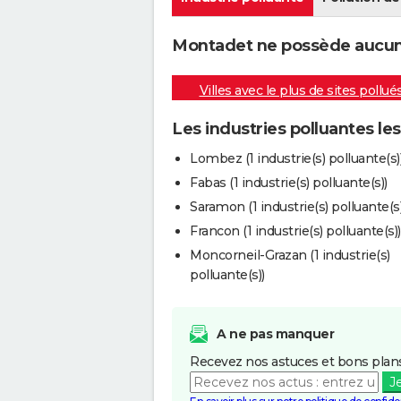
Montadet ne possède aucune 
Villes avec le plus de sites pollué
Les industries polluantes l
Lombez (1 industrie(s) polluante(s)
Fabas (1 industrie(s) polluante(s))
Saramon (1 industrie(s) polluante(s)
Francon (1 industrie(s) polluante(s))
Moncorneil-Grazan (1 industrie(s)
polluante(s))
A ne pas manquer
Recevez nos astuces et bons plans
J