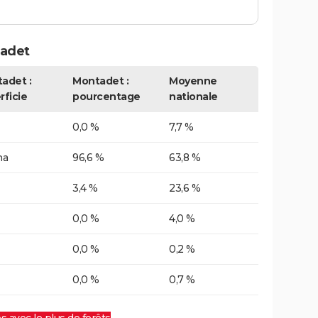
tadet
adet :
Montadet :
Moyenne
rficie
pourcentage
nationale
0,0 %
7,7 %
ha
96,6 %
63,8 %
3,4 %
23,6 %
0,0 %
4,0 %
0,0 %
0,2 %
0,0 %
0,7 %