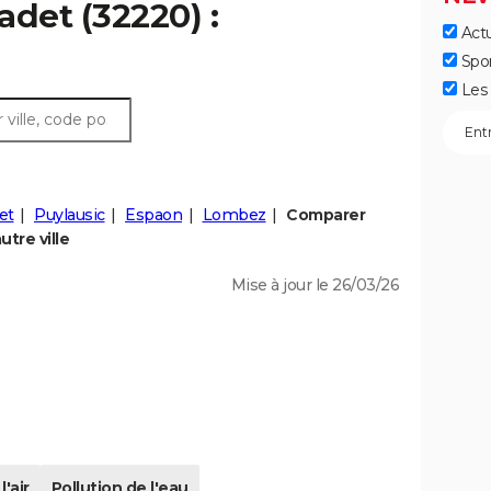
adet (32220) :
Actu
Spo
Les 
et
Puylausic
Espaon
Lombez
Comparer
tre ville
Mise à jour le 26/03/26
l'air
Pollution de l'eau