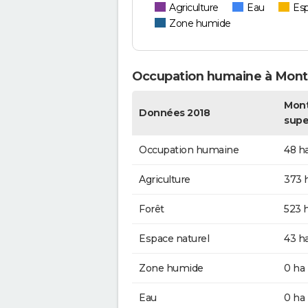
Agriculture
Eau
Esp
Zone humide
Occupation humaine à Mont
Mont
Données 2018
supe
Occupation humaine
48 h
Agriculture
373 
Forêt
523 
Espace naturel
43 h
Zone humide
0 ha
Eau
0 ha