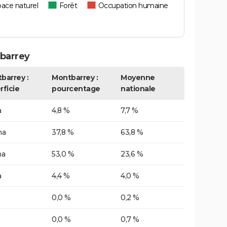
ace naturel
Forêt
Occupation humaine
barrey
barrey :
Montbarrey :
Moyenne
rficie
pourcentage
nationale
a
4,8 %
7,7 %
ha
37,8 %
63,8 %
ha
53,0 %
23,6 %
a
4,4 %
4,0 %
0,0 %
0,2 %
0,0 %
0,7 %