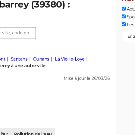
barrey (39380) :
Actu
Spo
Les 
nt
Santans
Ounans
La Vieille-Loye
rey à une autre ville
Mise à jour le 26/03/26
l'air
Pollution de l'eau