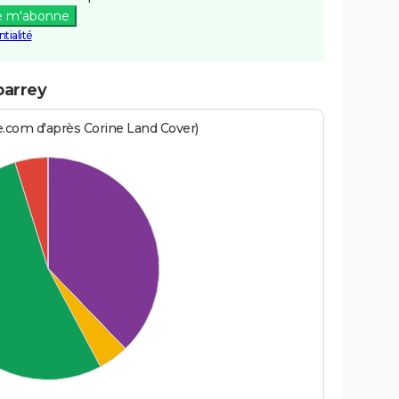
e m'abonne
tialité
barrey
e.com d'après Corine Land Cover)