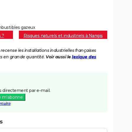
ombustibles gazeux
s ?
Risques naturels et industriels à Nangis
cense les installations industrielles françaises
ts en grande quantité.
Voir aussi le
lexique des
 directement par e-mail.
e m'abonne
tialité
s