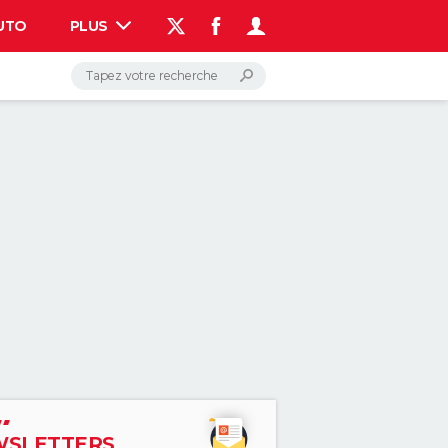
UTO
PLUS
AUTO
HIGH-TECH
BRICOLAGE
WEEK-END
LIFESTYLE
SANTE
VOYAGE
PHOTO
GUIDES D'ACHAT
BONS PLANS
CARTE DE VOEUX
DICTIONNAIRE
PROGRAMME TV
COPAINS D'AVANT
AVIS DE DÉCÈS
FORUM
Connexion
S'inscrire
Rechercher
SLETTERS