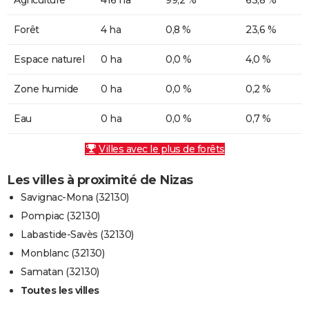
Forêt
4 ha
0,8 %
23,6 %
Espace naturel
0 ha
0,0 %
4,0 %
Zone humide
0 ha
0,0 %
0,2 %
Eau
0 ha
0,0 %
0,7 %
Villes avec le plus de forêts
Les villes à proximité de Nizas
Savignac-Mona (32130)
Pompiac (32130)
Labastide-Savès (32130)
Monblanc (32130)
Samatan (32130)
Toutes les villes