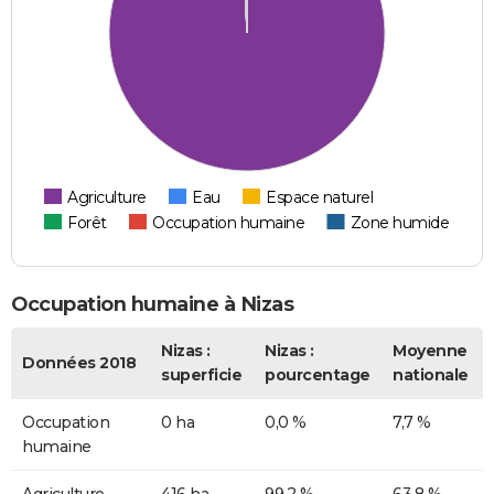
Agriculture
Eau
Espace naturel
Forêt
Occupation humaine
Zone humide
Occupation humaine à Nizas
Nizas :
Nizas :
Moyenne
Données 2018
superficie
pourcentage
nationale
Occupation
0 ha
0,0 %
7,7 %
humaine
Agriculture
416 ha
99,2 %
63,8 %