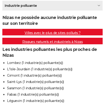
City break
Voyage de noces
Climat
Destinations
Voyage nature
Forum
+
Industrie polluante
PHOTO
GUIDES D'ACHAT
Nizas ne possède aucune industrie polluante
sur son territoire
BONS PLANS
Villes avec le plus de sites pollués ?
CARTE DE VOEUX
Risques naturels et industriels à Nizas
Carte Bonne année
Carte Pâques
Carte de Noël
Carte Saint-Valentin
Carte d'anniversaire
DICTIONNAIRE
Les industries polluantes les plus proches de
Biographies
Expressions
Dictionnaire
Citations
Proverbes
PROGRAMME TV
Nizas
COPAINS D'AVANT
Lombez (1 industrie(s) polluante(s))
L'Isle-Jourdain (1 industrie(s) polluante(s))
Se connecter
Collèges
Universités
Service militaire
S'inscrire
Lycées
Primaires
Entreprises
Avis de recherche
AVIS DE DÉCÈS
Gimont (1 industrie(s) polluante(s))
FORUM
Saint-Lys (1 industrie(s) polluante(s))
Saramon (1 industrie(s) polluante(s))
Lifestyle
Sport
Television
Cinema
Bricolage
Culture
Auto
Voyage
Fabas (1 industrie(s) polluante(s))
Léguevin (1 industrie(s) polluante(s))