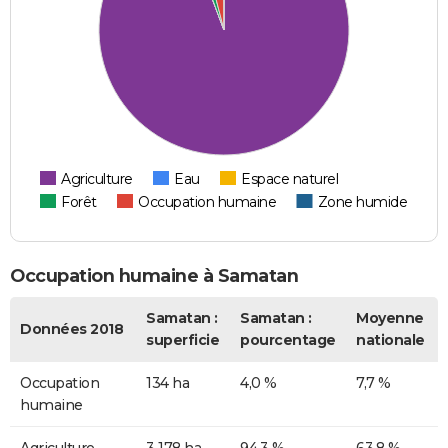
Agriculture
Eau
Espace naturel
Forêt
Occupation humaine
Zone humide
Occupation humaine à Samatan
Samatan :
Samatan :
Moyenne
Données 2018
superficie
pourcentage
nationale
Occupation
134 ha
4,0 %
7,7 %
humaine
Agriculture
3 178 ha
94,3 %
63,8 %