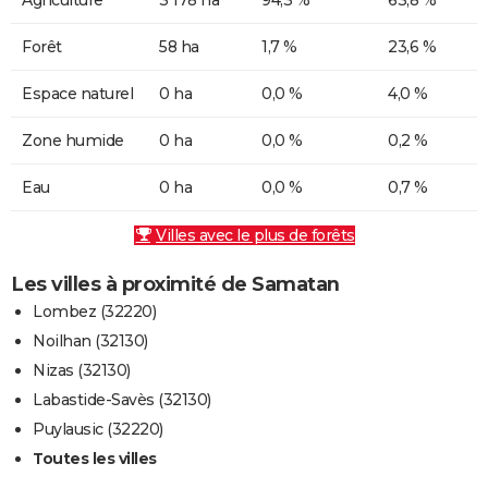
Forêt
58 ha
1,7 %
23,6 %
Espace naturel
0 ha
0,0 %
4,0 %
Zone humide
0 ha
0,0 %
0,2 %
Eau
0 ha
0,0 %
0,7 %
Villes avec le plus de forêts
Les villes à proximité de Samatan
Lombez (32220)
Noilhan (32130)
Nizas (32130)
Labastide-Savès (32130)
Puylausic (32220)
Toutes les villes