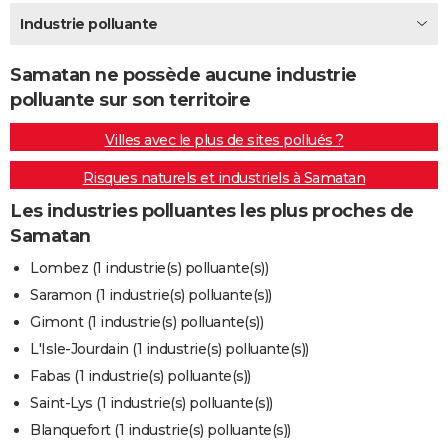
City break
Voyage de noces
Climat
Destinations
Voyage nature
Forum
+
Industrie polluante
PHOTO
GUIDES D'ACHAT
Samatan ne possède aucune industrie
polluante sur son territoire
BONS PLANS
Villes avec le plus de sites pollués ?
CARTE DE VOEUX
Risques naturels et industriels à Samatan
Carte Bonne année
Carte Pâques
Carte de Noël
Carte Saint-Valentin
Carte d'anniversaire
DICTIONNAIRE
Les industries polluantes les plus proches de
Biographies
Expressions
Dictionnaire
Citations
Proverbes
PROGRAMME TV
Samatan
COPAINS D'AVANT
Lombez (1 industrie(s) polluante(s))
Saramon (1 industrie(s) polluante(s))
Se connecter
Collèges
Universités
Service militaire
S'inscrire
Lycées
Primaires
Entreprises
Avis de recherche
AVIS DE DÉCÈS
Gimont (1 industrie(s) polluante(s))
FORUM
L'Isle-Jourdain (1 industrie(s) polluante(s))
Fabas (1 industrie(s) polluante(s))
Lifestyle
Sport
Television
Cinema
Bricolage
Culture
Auto
Voyage
Saint-Lys (1 industrie(s) polluante(s))
Blanquefort (1 industrie(s) polluante(s))