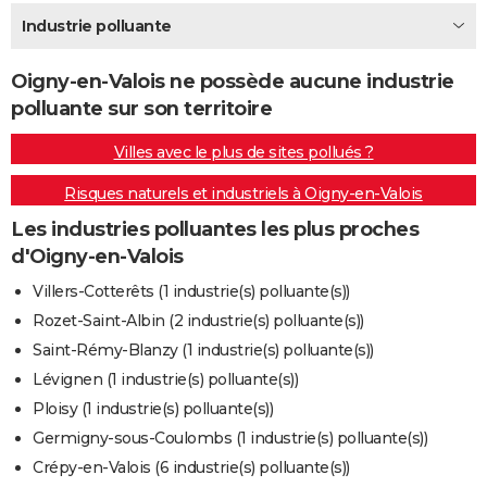
City break
Voyage de noces
Climat
Destinations
Voyage nature
Forum
+
Industrie polluante
PHOTO
GUIDES D'ACHAT
Oigny-en-Valois ne possède aucune industrie
polluante sur son territoire
BONS PLANS
Villes avec le plus de sites pollués ?
CARTE DE VOEUX
Risques naturels et industriels à Oigny-en-Valois
Carte Bonne année
Carte Pâques
Carte de Noël
Carte Saint-Valentin
Carte d'anniversaire
DICTIONNAIRE
Les industries polluantes les plus proches
Biographies
Expressions
Dictionnaire
Citations
Proverbes
PROGRAMME TV
d'Oigny-en-Valois
COPAINS D'AVANT
Villers-Cotterêts (1 industrie(s) polluante(s))
Rozet-Saint-Albin (2 industrie(s) polluante(s))
Se connecter
Collèges
Universités
Service militaire
S'inscrire
Lycées
Primaires
Entreprises
Avis de recherche
AVIS DE DÉCÈS
Saint-Rémy-Blanzy (1 industrie(s) polluante(s))
FORUM
Lévignen (1 industrie(s) polluante(s))
Ploisy (1 industrie(s) polluante(s))
Lifestyle
Sport
Television
Cinema
Bricolage
Culture
Auto
Voyage
Germigny-sous-Coulombs (1 industrie(s) polluante(s))
Crépy-en-Valois (6 industrie(s) polluante(s))