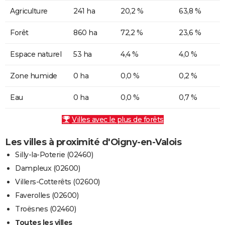
Agriculture
241 ha
20,2 %
63,8 %
Forêt
860 ha
72,2 %
23,6 %
Espace naturel
53 ha
4,4 %
4,0 %
Zone humide
0 ha
0,0 %
0,2 %
Eau
0 ha
0,0 %
0,7 %
Villes avec le plus de forêts
Les villes à proximité d'Oigny-en-Valois
Silly-la-Poterie (02460)
Dampleux (02600)
Villers-Cotterêts (02600)
Faverolles (02600)
Troësnes (02460)
Toutes les villes