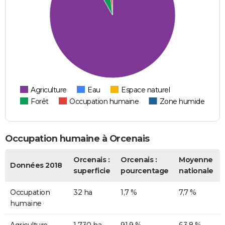
Agriculture
Eau
Espace naturel
Forêt
Occupation humaine
Zone humide
Occupation humaine à Orcenais
Orcenais :
Orcenais :
Moyenne
Données 2018
superficie
pourcentage
nationale
Occupation
32 ha
1,7 %
7,7 %
humaine
Agriculture
1 730 ha
91,9 %
63,8 %