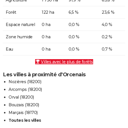
Forêt
122 ha
6,5 %
23,6 %
Espace naturel
0 ha
0,0 %
4,0 %
Zone humide
0 ha
0,0 %
0,2 %
Eau
0 ha
0,0 %
0,7 %
Villes avec le plus de forêts
Les villes à proximité d'Orcenais
Nozières (18200)
Arcomps (18200)
Orval (18200)
Bouzais (18200)
Marçais (18170)
Toutes les villes