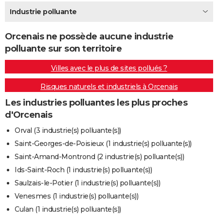
City break
Voyage de noces
Climat
Destinations
Voyage nature
Forum
+
Industrie polluante
PHOTO
GUIDES D'ACHAT
Orcenais ne possède aucune industrie
polluante sur son territoire
BONS PLANS
Villes avec le plus de sites pollués ?
CARTE DE VOEUX
Risques naturels et industriels à Orcenais
Carte Bonne année
Carte Pâques
Carte de Noël
Carte Saint-Valentin
Carte d'anniversaire
DICTIONNAIRE
Les industries polluantes les plus proches
Biographies
Expressions
Dictionnaire
Citations
Proverbes
PROGRAMME TV
d'Orcenais
COPAINS D'AVANT
Orval (3 industrie(s) polluante(s))
Saint-Georges-de-Poisieux (1 industrie(s) polluante(s))
Se connecter
Collèges
Universités
Service militaire
S'inscrire
Lycées
Primaires
Entreprises
Avis de recherche
AVIS DE DÉCÈS
Saint-Amand-Montrond (2 industrie(s) polluante(s))
FORUM
Ids-Saint-Roch (1 industrie(s) polluante(s))
Saulzais-le-Potier (1 industrie(s) polluante(s))
Lifestyle
Sport
Television
Cinema
Bricolage
Culture
Auto
Voyage
Venesmes (1 industrie(s) polluante(s))
Culan (1 industrie(s) polluante(s))