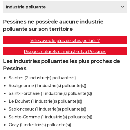
City break
Voyage de noces
Climat
Destinations
Voyage nature
Forum
+
Industrie polluante
PHOTO
GUIDES D'ACHAT
Pessines ne possède aucune industrie
polluante sur son territoire
BONS PLANS
Villes avec le plus de sites pollués ?
CARTE DE VOEUX
Risques naturels et industriels à Pessines
Carte Bonne année
Carte Pâques
Carte de Noël
Carte Saint-Valentin
Carte d'anniversaire
DICTIONNAIRE
Les industries polluantes les plus proches de
Biographies
Expressions
Dictionnaire
Citations
Proverbes
PROGRAMME TV
Pessines
COPAINS D'AVANT
Saintes (2 industrie(s) polluante(s))
Soulignonne (1 industrie(s) polluante(s))
Se connecter
Collèges
Universités
Service militaire
S'inscrire
Lycées
Primaires
Entreprises
Avis de recherche
AVIS DE DÉCÈS
Saint-Porchaire (1 industrie(s) polluante(s))
FORUM
Le Douhet (1 industrie(s) polluante(s))
Sablonceaux (1 industrie(s) polluante(s))
Lifestyle
Sport
Television
Cinema
Bricolage
Culture
Auto
Voyage
Sainte-Gemme (1 industrie(s) polluante(s))
Geay (1 industrie(s) polluante(s))