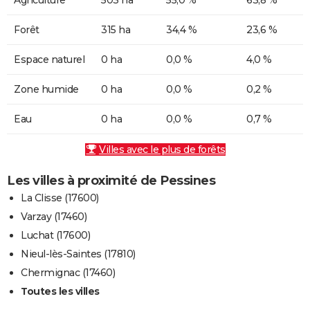
Forêt
315 ha
34,4 %
23,6 %
Espace naturel
0 ha
0,0 %
4,0 %
Zone humide
0 ha
0,0 %
0,2 %
Eau
0 ha
0,0 %
0,7 %
Villes avec le plus de forêts
Les villes à proximité de Pessines
La Clisse (17600)
Varzay (17460)
Luchat (17600)
Nieul-lès-Saintes (17810)
Chermignac (17460)
Toutes les villes