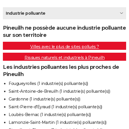
City break
Voyage de noces
Climat
Destinations
Voyage nature
Forum
+
PHOTO
Industrie polluante
GUIDES D'ACHAT
Pineuilh ne possède aucune industrie polluante
BONS PLANS
sur son territoire
CARTE DE VOEUX
Villes avec le plus de sites pollués ?
Carte Bonne année
Carte Pâques
Carte de Noël
Carte Saint-Valentin
Carte d'anniversaire
DICTIONNAIRE
Risques naturels et industriels à Pineuilh
Biographies
Expressions
Dictionnaire
Citations
Proverbes
PROGRAMME TV
Les industries polluantes les plus proches de
Pineuilh
COPAINS D'AVANT
Fougueyrolles (1 industrie(s) polluante(s))
Se connecter
Collèges
Universités
Service militaire
S'inscrire
Lycées
Primaires
Entreprises
Avis de recherche
AVIS DE DÉCÈS
Saint-Antoine-de-Breuilh (1 industrie(s) polluante(s))
Gardonne (1 industrie(s) polluante(s))
FORUM
Saint-Pierre-d'Eyraud (1 industrie(s) polluante(s))
Lifestyle
Sport
Television
Cinema
Bricolage
Culture
Auto
Voyage
Loubès-Bernac (1 industrie(s) polluante(s))
Lamonzie-Saint-Martin (1 industrie(s) polluante(s))