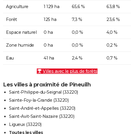
Agriculture
1 129 ha
65,6 %
63,8 %
Forêt
125 ha
7,3 %
23,6 %
Espace naturel
0 ha
0,0 %
4,0 %
Zone humide
0 ha
0,0 %
0,2 %
Eau
41 ha
2,4 %
0,7 %
Villes avec le plus de forêts
Les villes à proximité de Pineuilh
Saint-Philippe-du-Seignal (33220)
Sainte-Foy-la-Grande (33220)
Saint-André-et-Appelles (33220)
Saint-Avit-Saint-Nazaire (33220)
Ligueux (33220)
Toutes les villes