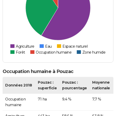
Agriculture
Eau
Espace naturel
Forêt
Occupation humaine
Zone humide
Occupation humaine à Pouzac
Pouzac :
Pouzac :
Moyenne
Données 2018
superficie
pourcentage
nationale
Occupation
71 ha
9,4 %
7,7 %
humaine
Agriculture
443 ha
58,6 %
63,8 %