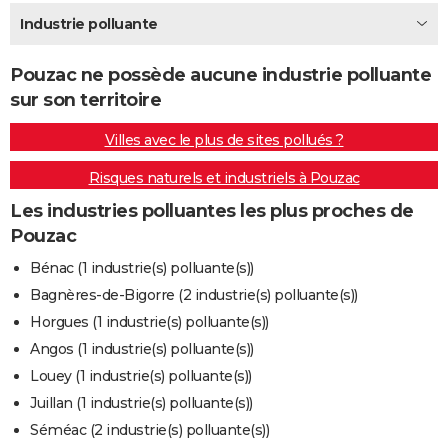
City break
Voyage de noces
Climat
Destinations
Voyage nature
Forum
+
Industrie polluante
PHOTO
GUIDES D'ACHAT
Pouzac ne possède aucune industrie polluante
sur son territoire
BONS PLANS
Villes avec le plus de sites pollués ?
CARTE DE VOEUX
Risques naturels et industriels à Pouzac
Carte Bonne année
Carte Pâques
Carte de Noël
Carte Saint-Valentin
Carte d'anniversaire
DICTIONNAIRE
Les industries polluantes les plus proches de
Biographies
Expressions
Dictionnaire
Citations
Proverbes
PROGRAMME TV
Pouzac
COPAINS D'AVANT
Bénac (1 industrie(s) polluante(s))
Bagnères-de-Bigorre (2 industrie(s) polluante(s))
Se connecter
Collèges
Universités
Service militaire
S'inscrire
Lycées
Primaires
Entreprises
Avis de recherche
AVIS DE DÉCÈS
Horgues (1 industrie(s) polluante(s))
FORUM
Angos (1 industrie(s) polluante(s))
Louey (1 industrie(s) polluante(s))
Lifestyle
Sport
Television
Cinema
Bricolage
Culture
Auto
Voyage
Juillan (1 industrie(s) polluante(s))
Séméac (2 industrie(s) polluante(s))