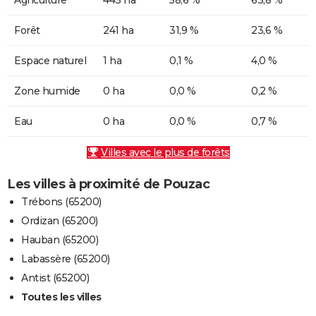
Forêt
241 ha
31,9 %
23,6 %
Espace naturel
1 ha
0,1 %
4,0 %
Zone humide
0 ha
0,0 %
0,2 %
Eau
0 ha
0,0 %
0,7 %
Villes avec le plus de forêts
Les villes à proximité de Pouzac
Trébons (65200)
Ordizan (65200)
Hauban (65200)
Labassère (65200)
Antist (65200)
Toutes les villes