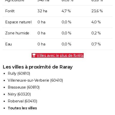
Forêt
32 ha
4,7 %
23,6 %
Espace naturel
0 ha
0,0 %
4,0 %
Zone humide
0 ha
0,0 %
0,2 %
Eau
0 ha
0,0 %
0,7 %
Villes avec le plus de forêts
Les villes à proximité de Raray
Rully (60810)
Villeneuve-sur-Verberie (60410)
Brasseuse (60810)
Néry (60320)
Roberval (60410)
Toutes les villes