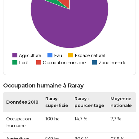
Agriculture
Eau
Espace naturel
Forêt
Occupation humaine
Zone humide
Occupation humaine à Raray
Raray :
Raray :
Moyenne
Données 2018
superficie
pourcentage
nationale
Occupation
100 ha
14,7 %
7,7 %
humaine
Agriculture
548 ha
80,6 %
63,8 %