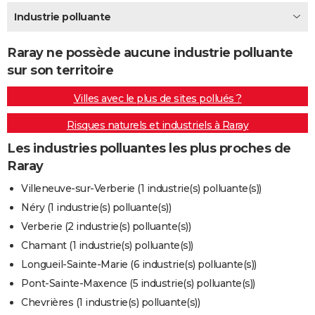
City break
Voyage de noces
Climat
Destinations
Voyage nature
Forum
+
Industrie polluante
PHOTO
GUIDES D'ACHAT
Raray ne possède aucune industrie polluante
sur son territoire
BONS PLANS
Villes avec le plus de sites pollués ?
CARTE DE VOEUX
Risques naturels et industriels à Raray
Carte Bonne année
Carte Pâques
Carte de Noël
Carte Saint-Valentin
Carte d'anniversaire
DICTIONNAIRE
Les industries polluantes les plus proches de
Biographies
Expressions
Dictionnaire
Citations
Proverbes
PROGRAMME TV
Raray
COPAINS D'AVANT
Villeneuve-sur-Verberie (1 industrie(s) polluante(s))
Néry (1 industrie(s) polluante(s))
Se connecter
Collèges
Universités
Service militaire
S'inscrire
Lycées
Primaires
Entreprises
Avis de recherche
AVIS DE DÉCÈS
Verberie (2 industrie(s) polluante(s))
FORUM
Chamant (1 industrie(s) polluante(s))
Longueil-Sainte-Marie (6 industrie(s) polluante(s))
Lifestyle
Sport
Television
Cinema
Bricolage
Culture
Auto
Voyage
Pont-Sainte-Maxence (5 industrie(s) polluante(s))
Chevrières (1 industrie(s) polluante(s))