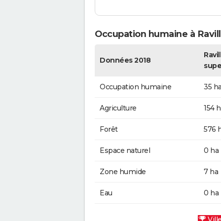
Occupation humaine à Ravill
Ravil
Données 2018
supe
Occupation humaine
35 h
Agriculture
154 h
Forêt
576 
Espace naturel
0 ha
Zone humide
7 ha
Eau
0 ha
Vill