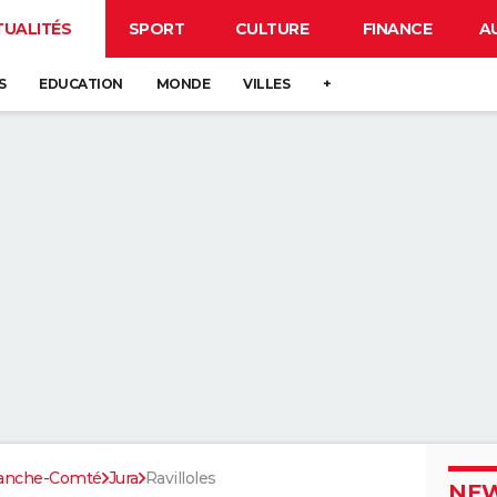
TUALITÉS
SPORT
CULTURE
FINANCE
A
S
EDUCATION
MONDE
VILLES
+
ranche-Comté
Jura
Ravilloles
NEW