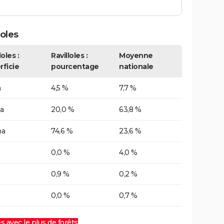
oles
loles :
Ravilloles :
Moyenne
rficie
pourcentage
nationale
a
4,5 %
7,7 %
a
20,0 %
63,8 %
ha
74,6 %
23,6 %
0,0 %
4,0 %
0,9 %
0,2 %
0,0 %
0,7 %
es avec le plus de forêts