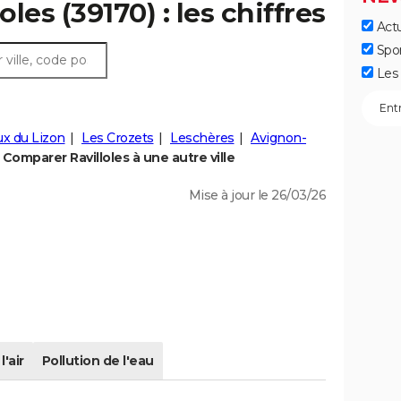
oles (39170) : les chiffres
Actu
Spo
Les 
x du Lizon
Les Crozets
Leschères
Avignon-
Comparer Ravilloles à une autre ville
Mise à jour le 26/03/26
l'air
Pollution de l'eau