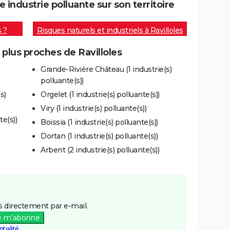
 industrie polluante sur son territoire
s ?
Risques naturels et industriels à Ravilloles
 plus proches de Ravilloles
Grande-Rivière Château (1 industrie(s)
polluante(s))
s)
Orgelet (1 industrie(s) polluante(s))
Viry (1 industrie(s) polluante(s))
te(s))
Boissia (1 industrie(s) polluante(s))
Dortan (1 industrie(s) polluante(s))
Arbent (2 industrie(s) polluante(s))
 directement par e-mail.
e m'abonne
tialité