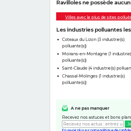
Ravilloles ne possède aucune
Villes avec le plus de sites pollué
Les industries polluantes les
Coteaux du Lizon (3 industrie(s)
polluante(s))
Moirans-en-Montagne (1 industrie(
polluante(s))
Saint-Claude (4 industrie(s) polluan
Chassal-Molinges (1 industrie(s)
polluante(s))
A ne pas manquer
Recevez nos astuces et bons plans
J
En savoir plus sur notre politique de confiden