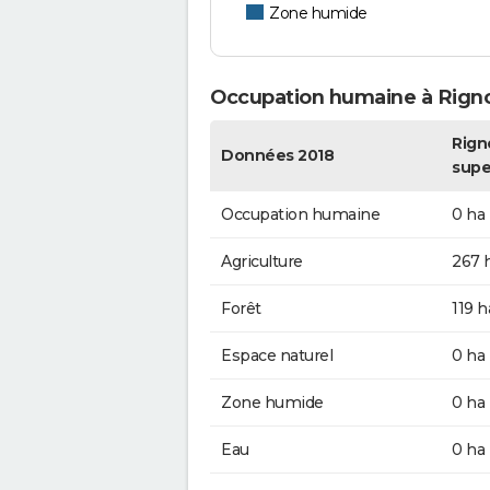
Zone humide
Occupation humaine à Rign
Rign
Données 2018
supe
Occupation humaine
0 ha
Agriculture
267 
Forêt
119 h
Espace naturel
0 ha
Zone humide
0 ha
Eau
0 ha