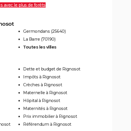
es avec le plus de forêts
gnosot
Germondans (25640)
La Barre (70190)
Toutes les villes
Dette et budget de Rignosot
Impôts à Rignosot
Crèches à Rignosot
Maternelle à Rignosot
Hôpital à Rignosot
Maternités à Rignosot
Prix immobilier à Rignosot
nosot
Référendum à Rignosot