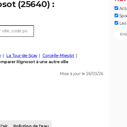
sot (25640) :
Actu
Spo
Les 
y
La Tour-de-Sçay
Corcelle-Mieslot
mparer Rignosot à une autre ville
Mise à jour le 26/03/26
l'air
Pollution de l'eau