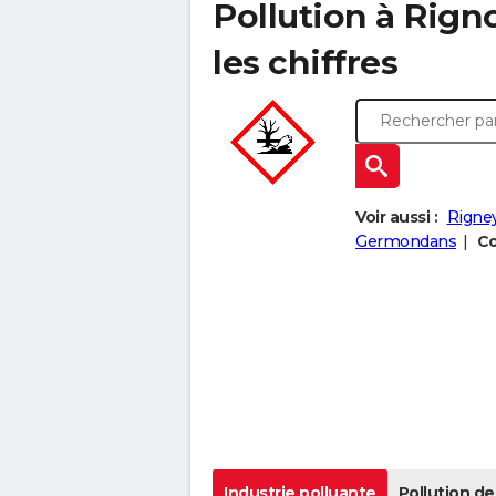
Pollution à Rigno
les chiffres
Voir aussi :
Rigne
Germondans
Co
Industrie polluante
Pollution de 