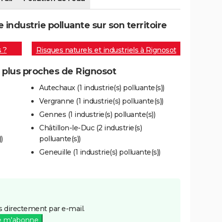
ndustrie polluante sur son territoire
s ?
Risques naturels et industriels à Rignosot
s plus proches de Rignosot
Autechaux (1 industrie(s) polluante(s))
Vergranne (1 industrie(s) polluante(s))
Gennes (1 industrie(s) polluante(s))
Châtillon-le-Duc (2 industrie(s)
)
polluante(s))
Geneuille (1 industrie(s) polluante(s))
 directement par e-mail.
e m'abonne