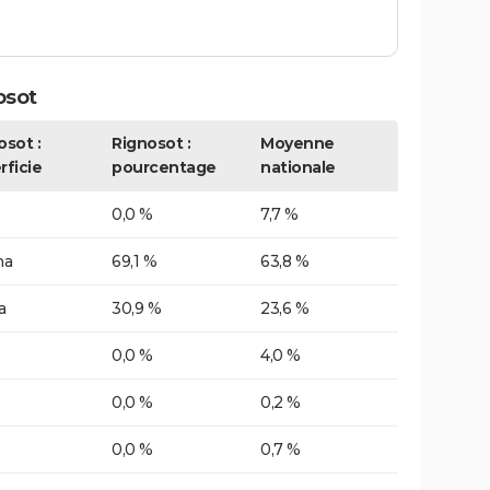
osot
osot :
Rignosot :
Moyenne
rficie
pourcentage
nationale
0,0 %
7,7 %
ha
69,1 %
63,8 %
a
30,9 %
23,6 %
0,0 %
4,0 %
0,0 %
0,2 %
0,0 %
0,7 %