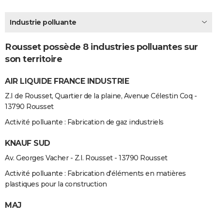
City break
Voyage de noces
Climat
Destinations
Voyage nature
Forum
+
PHOTO
Industrie polluante
GUIDES D'ACHAT
Rousset possède 8 industries polluantes sur
BONS PLANS
son territoire
CARTE DE VOEUX
AIR LIQUIDE FRANCE INDUSTRIE
Carte Bonne année
Carte Pâques
Carte de Noël
Carte Saint-Valentin
Carte d'anniversaire
DICTIONNAIRE
Z.I de Rousset, Quartier de la plaine, Avenue Célestin Coq -
13790 Rousset
Biographies
Expressions
Dictionnaire
Citations
Proverbes
PROGRAMME TV
Activité polluante : Fabrication de gaz industriels
COPAINS D'AVANT
KNAUF SUD
Se connecter
Collèges
Universités
Service militaire
S'inscrire
Lycées
Primaires
Entreprises
Avis de recherche
AVIS DE DÉCÈS
Av. Georges Vacher - Z.I. Rousset - 13790 Rousset
FORUM
Activité polluante : Fabrication d'éléments en matières
plastiques pour la construction
Lifestyle
Sport
Television
Cinema
Bricolage
Culture
Auto
Voyage
MAJ