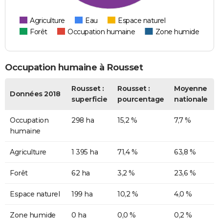
Agriculture
Eau
Espace naturel
Forêt
Occupation humaine
Zone humide
Occupation humaine à Rousset
Rousset :
Rousset :
Moyenne
Données 2018
superficie
pourcentage
nationale
Occupation
298 ha
15,2 %
7,7 %
humaine
Agriculture
1 395 ha
71,4 %
63,8 %
Forêt
62 ha
3,2 %
23,6 %
Espace naturel
199 ha
10,2 %
4,0 %
Zone humide
0 ha
0,0 %
0,2 %