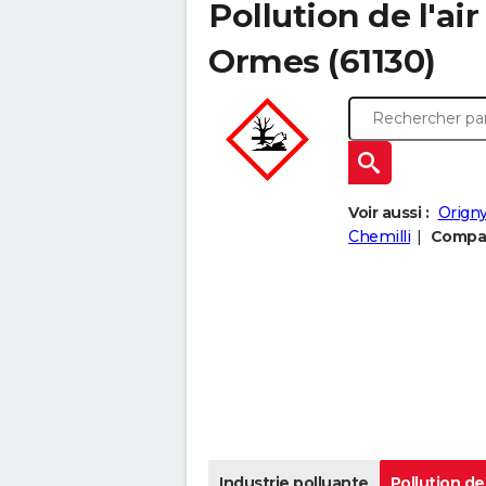
Pollution de l'ai
Ormes (61130)
Voir aussi :
Orign
Chemilli
Compar
Industrie polluante
Pollution de 