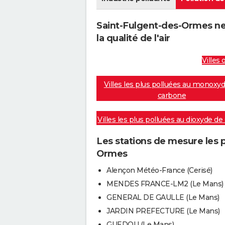
Saint-Fulgent-des-Ormes ne
la qualité de l'air
Villes 
Villes les plus polluées au monoxy
carbone
Villes les plus polluées au dioxyde de
Les stations de mesure les 
Ormes
Alençon Météo-France (Cerisé)
MENDES FRANCE-LM2 (Le Mans)
GENERAL DE GAULLE (Le Mans)
JARDIN PREFECTURE (Le Mans)
GUEDOU (Le Mans)