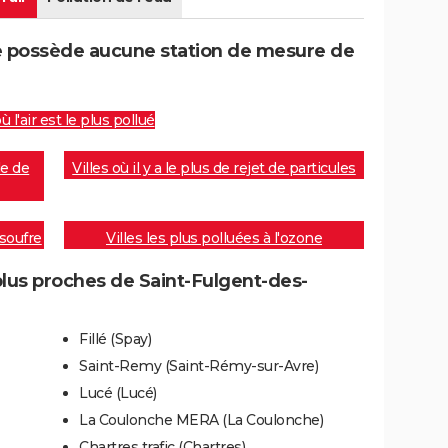
 possède aucune station de mesure de
où l'air est le plus pollué
de de
Villes où il y a le plus de rejet de particules
 soufre
Villes les plus polluées à l'ozone
plus proches de Saint-Fulgent-des-
Fillé (Spay)
Saint-Remy (Saint-Rémy-sur-Avre)
Lucé (Lucé)
La Coulonche MERA (La Coulonche)
Chartres trafic (Chartres)