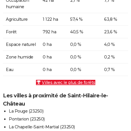
Occupation
42 ha
2,1 %
7,7 %
humaine
Agriculture
1 122 ha
57,4 %
63,8 %
Forêt
792 ha
40,5 %
23,6 %
Espace naturel
0 ha
0,0 %
4,0 %
Zone humide
0 ha
0,0 %
0,2 %
Eau
0 ha
0,0 %
0,7 %
Villes avec le plus de forêts
Les villes à proximité de Saint-Hilaire-le-
Château
La Pouge (23250)
Pontarion (23250)
La Chapelle-Saint-Martial (23250)