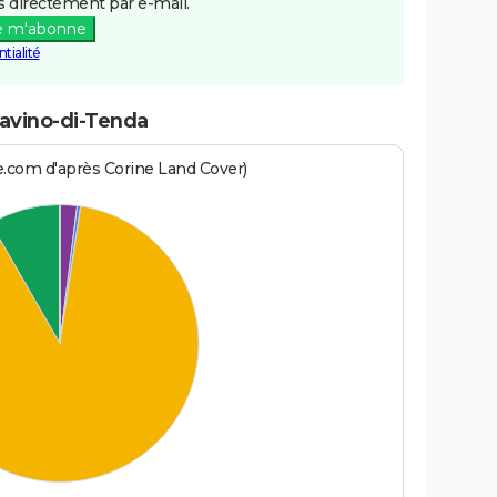
 directement par e-mail.
e m'abonne
tialité
Gavino-di-Tenda
e.com d'après Corine Land Cover)