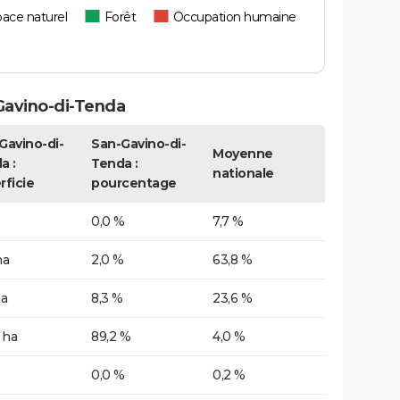
ace naturel
Forêt
Occupation humaine
Gavino-di-Tenda
Gavino-di-
San-Gavino-di-
Moyenne
a :
Tenda :
nationale
rficie
pourcentage
0,0 %
7,7 %
ha
2,0 %
63,8 %
ha
8,3 %
23,6 %
 ha
89,2 %
4,0 %
0,0 %
0,2 %