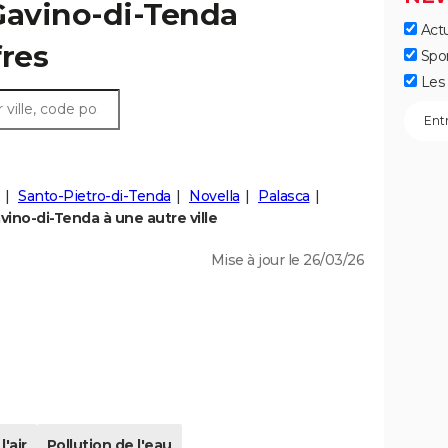
Gavino-di-Tenda
Actu
fres
Spo
Les 
Santo-Pietro-di-Tenda
Novella
Palasca
ino-di-Tenda à une autre ville
Mise à jour le 26/03/26
l'air
Pollution de l'eau