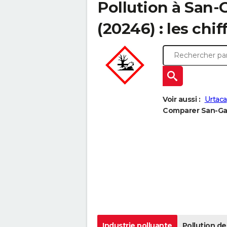
Pollution à San-
(20246) : les chif
Voir aussi :
Urtaca
Comparer San-Gav
Industrie polluante
Pollution de 