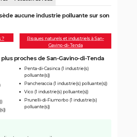
ède aucune industrie polluante sur son
s ?
Risques naturels et industriels à San-
Gavino-di-Tenda
es plus proches de San-Gavino-di-Tenda
Penta-di-Casinca (1 industrie(s)
polluante(s))
Pancheraccia (1 industrie(s) polluante(s))
)
Vico (1 industrie(s) polluante(s))
Prunelli-di-Fiumorbo (1 industrie(s)
))
polluante(s))
s))