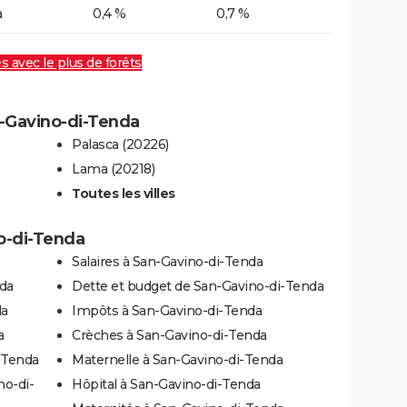
a
0,4 %
0,7 %
es avec le plus de forêts
n-Gavino-di-Tenda
Palasca (20226)
Lama (20218)
Toutes les villes
no-di-Tenda
Salaires à San-Gavino-di-Tenda
nda
Dette et budget de San-Gavino-di-Tenda
da
Impôts à San-Gavino-di-Tenda
a
Crèches à San-Gavino-di-Tenda
-Tenda
Maternelle à San-Gavino-di-Tenda
no-di-
Hôpital à San-Gavino-di-Tenda