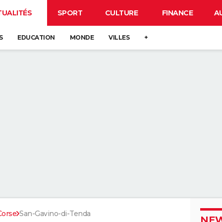
TUALITÉS
SPORT
CULTURE
FINANCE
A
S
EDUCATION
MONDE
VILLES
+
Corse
San-Gavino-di-Tenda
NEW