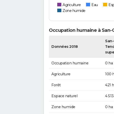
Agriculture
Eau
Esp
Zone humide
Occupation humaine à San-
San-
Données 2018
Tend
supe
Occupation humaine
0 ha
Agriculture
100 
Forêt
421 
Espace naturel
4 513
Zone humide
0 ha