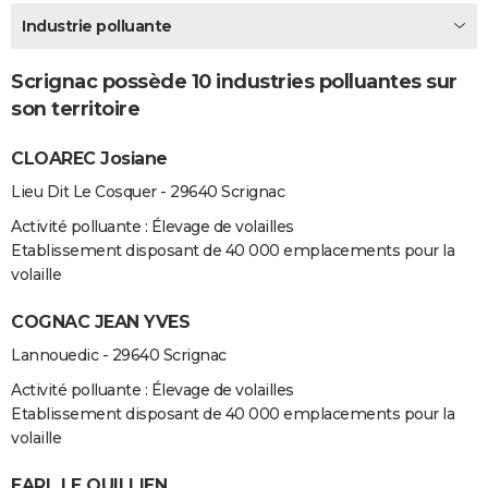
City break
Voyage de noces
Climat
Destinations
Voyage nature
Forum
+
Industrie polluante
PHOTO
GUIDES D'ACHAT
Scrignac possède 10 industries polluantes sur
son territoire
BONS PLANS
CLOAREC Josiane
CARTE DE VOEUX
Lieu Dit Le Cosquer - 29640 Scrignac
Carte Bonne année
Carte Pâques
Carte de Noël
Carte Saint-Valentin
Carte d'anniversaire
DICTIONNAIRE
Activité polluante : Élevage de volailles
Biographies
Expressions
Dictionnaire
Citations
Proverbes
PROGRAMME TV
Etablissement disposant de 40 000 emplacements pour la
volaille
COPAINS D'AVANT
COGNAC JEAN YVES
Se connecter
Collèges
Universités
Service militaire
S'inscrire
Lycées
Primaires
Entreprises
Avis de recherche
AVIS DE DÉCÈS
Lannouedic - 29640 Scrignac
FORUM
Activité polluante : Élevage de volailles
Etablissement disposant de 40 000 emplacements pour la
Lifestyle
Sport
Television
Cinema
Bricolage
Culture
Auto
Voyage
volaille
EARL LE QUILLIEN