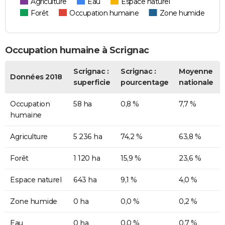
Agriculture
Eau
Espace naturel
Forêt
Occupation humaine
Zone humide
Occupation humaine à Scrignac
Scrignac :
Scrignac :
Moyenne
Données 2018
superficie
pourcentage
nationale
Occupation
58 ha
0,8 %
7,7 %
humaine
Agriculture
5 236 ha
74,2 %
63,8 %
Forêt
1 120 ha
15,9 %
23,6 %
Espace naturel
643 ha
9,1 %
4,0 %
Zone humide
0 ha
0,0 %
0,2 %
Eau
0 ha
0,0 %
0,7 %