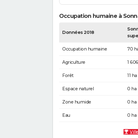
Occupation humaine à Sonn
Sonn
Données 2018
supe
Occupation humaine
70 h
Agriculture
1 606
Forêt
11 ha
Espace naturel
0 ha
Zone humide
0 ha
Eau
0 ha
Vill