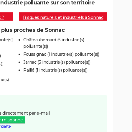
dustrie polluante sur son territoire
s ?
Risques naturels et industriels à Sonnac
s plus proches de Sonnac
nte(s))
Châteaubernard (5 industrie(s)
polluante(s))
Foussignac (1 industrie(s) polluante(s))
)
Jarnac (3 industrie(s) polluante(s))
))
Paillé (1 industrie(s) polluante(s))
ie(s)
 directement par e-mail.
e m'abonne
tialité