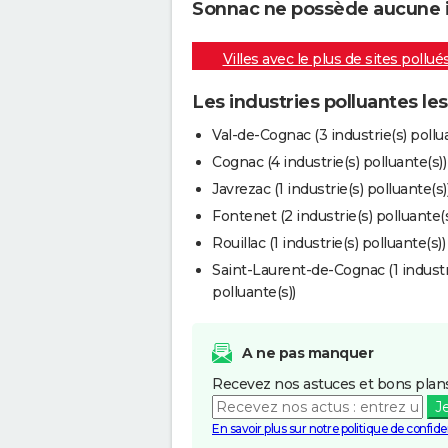
Sonnac ne possède aucune in
Villes avec le plus de sites pollué
Les industries polluantes le
Val-de-Cognac (3 industrie(s) pollua
Cognac (4 industrie(s) polluante(s))
Javrezac (1 industrie(s) polluante(s)
Fontenet (2 industrie(s) polluante(s
Rouillac (1 industrie(s) polluante(s))
Saint-Laurent-de-Cognac (1 industr
polluante(s))
A ne pas manquer
Recevez nos astuces et bons plans
J
En savoir plus sur notre politique de confiden