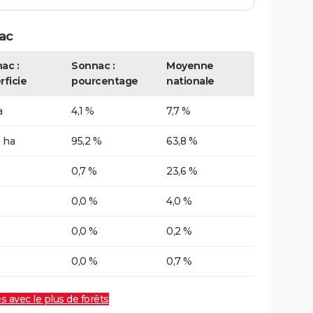
ac
ac :
Sonnac :
Moyenne
rficie
pourcentage
nationale
a
4,1 %
7,7 %
 ha
95,2 %
63,8 %
0,7 %
23,6 %
0,0 %
4,0 %
0,0 %
0,2 %
0,0 %
0,7 %
es avec le plus de forêts