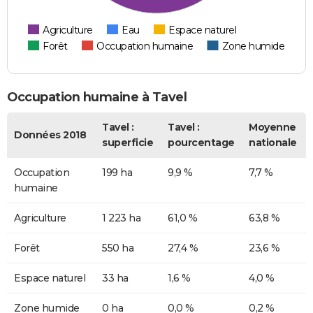
Agriculture
Eau
Espace naturel
Forêt
Occupation humaine
Zone humide
Occupation humaine à Tavel
Tavel :
Tavel :
Moyenne
Données 2018
superficie
pourcentage
nationale
Occupation
199 ha
9,9 %
7,7 %
humaine
Agriculture
1 223 ha
61,0 %
63,8 %
Forêt
550 ha
27,4 %
23,6 %
Espace naturel
33 ha
1,6 %
4,0 %
Zone humide
0 ha
0,0 %
0,2 %