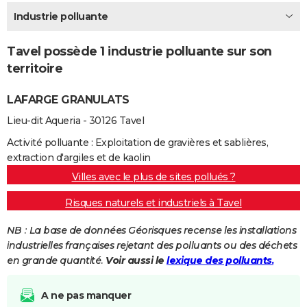
City break
Voyage de noces
Climat
Destinations
Voyage nature
Forum
+
Industrie polluante
PHOTO
GUIDES D'ACHAT
Tavel possède 1 industrie polluante sur son
territoire
BONS PLANS
LAFARGE GRANULATS
CARTE DE VOEUX
Lieu-dit Aqueria - 30126 Tavel
Carte Bonne année
Carte Pâques
Carte de Noël
Carte Saint-Valentin
Carte d'anniversaire
DICTIONNAIRE
Activité polluante : Exploitation de gravières et sablières,
Biographies
Expressions
Dictionnaire
Citations
Proverbes
PROGRAMME TV
extraction d'argiles et de kaolin
Villes avec le plus de sites pollués ?
COPAINS D'AVANT
Risques naturels et industriels à Tavel
Se connecter
Collèges
Universités
Service militaire
S'inscrire
Lycées
Primaires
Entreprises
Avis de recherche
AVIS DE DÉCÈS
NB : La base de données Géorisques recense les installations
FORUM
industrielles françaises rejetant des polluants ou des déchets
en grande quantité.
Voir aussi le
lexique des polluants.
Lifestyle
Sport
Television
Cinema
Bricolage
Culture
Auto
Voyage
A ne pas manquer