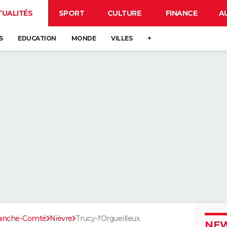
TUALITÉS
SPORT
CULTURE
FINANCE
A
S
EDUCATION
MONDE
VILLES
+
ranche-Comté
Nièvre
Trucy-l'Orgueilleux
NEW