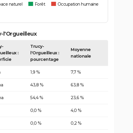
ace naturel
Forêt
Occupation humaine
l'Orgueilleux
y-
Trucy-
Moyenne
ueilleux :
l'Orgueilleux :
nationale
rficie
pourcentage
a
1,9 %
7,7 %
ha
43,8 %
63,8 %
ha
54,4 %
23,6 %
0,0 %
4,0 %
0,0 %
0,2 %