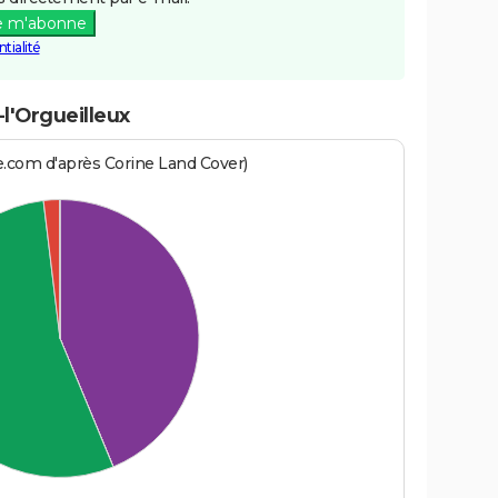
e m'abonne
tialité
l'Orgueilleux
e.com d'après Corine Land Cover)