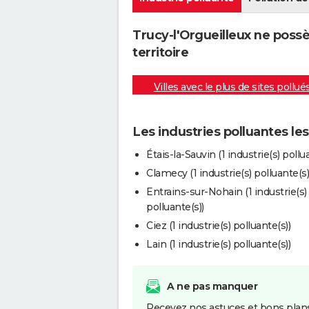
Trucy-l'Orgueilleux ne poss
territoire
Villes avec le plus de sites pollué
Les industries polluantes le
Étais-la-Sauvin (1 industrie(s) pollu
Clamecy (1 industrie(s) polluante(s)
Entrains-sur-Nohain (1 industrie(s)
polluante(s))
Ciez (1 industrie(s) polluante(s))
Lain (1 industrie(s) polluante(s))
A ne pas manquer
Recevez nos astuces et bons plans