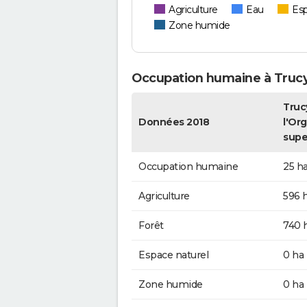
Agriculture
Eau
Esp
Zone humide
Occupation humaine à Trucy-
Truc
Données 2018
l'Org
supe
Occupation humaine
25 h
Agriculture
596 
Forêt
740 
Espace naturel
0 ha
Zone humide
0 ha