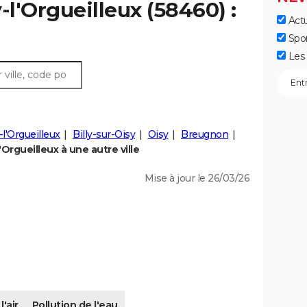
-l'Orgueilleux (58460) :
Actu
Spo
Les 
-l'Orgueilleux
Billy-sur-Oisy
Oisy
Breugnon
Orgueilleux à une autre ville
Mise à jour le 26/03/26
l'air
Pollution de l'eau