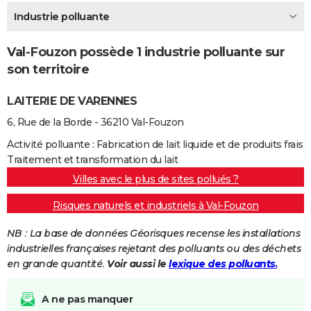
City break
Voyage de noces
Climat
Destinations
Voyage nature
Forum
+
Industrie polluante
PHOTO
GUIDES D'ACHAT
Val-Fouzon possède 1 industrie polluante sur
son territoire
BONS PLANS
LAITERIE DE VARENNES
CARTE DE VOEUX
6, Rue de la Borde - 36210 Val-Fouzon
Carte Bonne année
Carte Pâques
Carte de Noël
Carte Saint-Valentin
Carte d'anniversaire
DICTIONNAIRE
Activité polluante : Fabrication de lait liquide et de produits frais
Biographies
Expressions
Dictionnaire
Citations
Proverbes
PROGRAMME TV
Traitement et transformation du lait
Villes avec le plus de sites pollués ?
COPAINS D'AVANT
Risques naturels et industriels à Val-Fouzon
Se connecter
Collèges
Universités
Service militaire
S'inscrire
Lycées
Primaires
Entreprises
Avis de recherche
AVIS DE DÉCÈS
NB : La base de données Géorisques recense les installations
FORUM
industrielles françaises rejetant des polluants ou des déchets
en grande quantité.
Voir aussi le
lexique des polluants.
Lifestyle
Sport
Television
Cinema
Bricolage
Culture
Auto
Voyage
A ne pas manquer