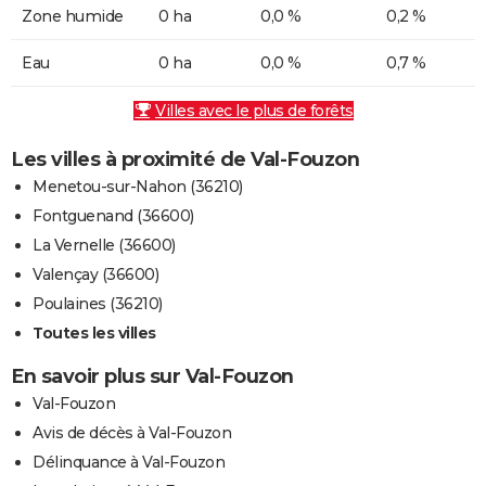
Zone humide
0 ha
0,0 %
0,2 %
Eau
0 ha
0,0 %
0,7 %
Villes avec le plus de forêts
Les villes à proximité de Val-Fouzon
Menetou-sur-Nahon (36210)
Fontguenand (36600)
La Vernelle (36600)
Valençay (36600)
Poulaines (36210)
Toutes les villes
En savoir plus sur Val-Fouzon
Val-Fouzon
Avis de décès à Val-Fouzon
Délinquance à Val-Fouzon