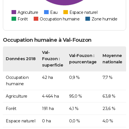
Agriculture
Eau
Espace naturel
Forêt
Occupation humaine
Zone humide
Occupation humaine à Val-Fouzon
Val-
Val-Fouzon :
Moyenne
Données 2018
Fouzon :
pourcentage
nationale
superficie
Occupation
42 ha
0,9 %
7,7 %
humaine
Agriculture
4 464 ha
95,0 %
63,8 %
Forêt
191 ha
4,1 %
23,6 %
Espace naturel
0 ha
0,0 %
4,0 %