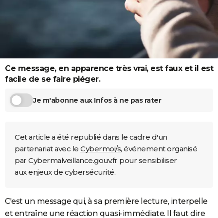
City break
Voyage de noces
Climat
Destinations
Voyage nature
Forum
+
PHOTO
GUIDES D'ACHAT
BONS PLANS
Ce message, en apparence très vrai, est faux et il est
CARTE DE VOEUX
facile de se faire piéger.
Carte Bonne année
Carte Pâques
Carte de Noël
Carte Saint-Valentin
Carte d'anniversaire
DICTIONNAIRE
Je m'abonne aux Infos à ne pas rater
Biographies
Expressions
Dictionnaire
Citations
Proverbes
PROGRAMME TV
COPAINS D'AVANT
Cet article a été republié dans le cadre d'un
Se connecter
Collèges
Universités
Service militaire
S'inscrire
Lycées
Primaires
Entreprises
Avis de recherche
partenariat avec le
Cybermoi/s
, événement organisé
AVIS DE DÉCÈS
par Cybermalveillance.gouv.fr pour sensibiliser
FORUM
aux enjeux de cybersécurité.
Lifestyle
Sport
Television
Cinema
Bricolage
Culture
Auto
Voyage
C'est un message qui, à sa première lecture, interpelle
et entraîne une réaction quasi-immédiate. Il faut dire