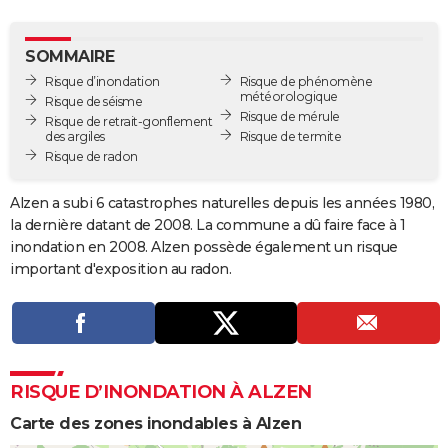
City break
Voyage de noces
Climat
Destinations
Voyage nature
Forum
+
PHOTO
SOMMAIRE
GUIDES D'ACHAT
Risque d’inondation
Risque de phénomène
météorologique
Risque de séisme
BONS PLANS
Risque de mérule
Risque de retrait-gonflement
des argiles
Risque de termite
CARTE DE VOEUX
Risque de radon
Carte Bonne année
Carte Pâques
Carte de Noël
Carte Saint-Valentin
Carte d'anniversaire
DICTIONNAIRE
Alzen a subi 6 catastrophes naturelles depuis les années 1980,
Biographies
Expressions
Dictionnaire
Citations
Proverbes
la dernière datant de 2008. La commune a dû faire face à 1
PROGRAMME TV
inondation en 2008. Alzen possède également un risque
COPAINS D'AVANT
important d'exposition au radon.
Se connecter
Collèges
Universités
Service militaire
S'inscrire
Lycées
Primaires
Entreprises
Avis de recherche
AVIS DE DÉCÈS
FORUM
Lifestyle
Sport
Television
Cinema
Bricolage
Culture
Auto
Voyage
RISQUE D’INONDATION À ALZEN
Carte des zones inondables à Alzen