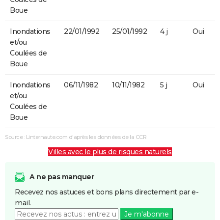
Boue
Inondations
22/01/1992
25/01/1992
4 j
Oui
et/ou
Coulées de
Boue
Inondations
06/11/1982
10/11/1982
5 j
Oui
et/ou
Coulées de
Boue
Source : Linternaute.com d'après les données de la CCR
Villes avec le plus de risques naturels
A ne pas manquer
Recevez nos astuces et bons plans directement par e-
mail.
Je m'abonne