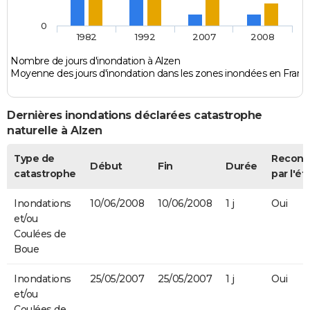
0
1982
1992
2007
2008
Nombre de jours d'inondation à Alzen
Moyenne des jours d'inondation dans les zones inondées en Franc
Dernières inondations déclarées catastrophe
naturelle à Alzen
Type de
Recon
Début
Fin
Durée
catastrophe
par l'ét
Inondations
10/06/2008
10/06/2008
1 j
Oui
et/ou
Coulées de
Boue
Inondations
25/05/2007
25/05/2007
1 j
Oui
et/ou
Coulées de