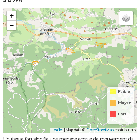
à Alzen
+
−
Faible
Moyen
Fort
Leaflet
|
Map data ©
OpenStreetMap
contributors
Un risque fort signifie une menace accrue de mouvement du