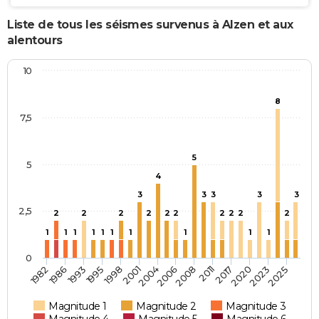
Liste de tous les séismes survenus à Alzen et aux
alentours
10
8
7,5
5
5
4
3
3
3
3
3
2,5
2
2
2
2
2
2
2
2
2
2
1
1
1
1
1
1
1
1
1
1
0
2023
2001
1998
2020
1995
2017
1993
2011
1986
2008
1982
2006
2004
2025
Magnitude 1
Magnitude 2
Magnitude 3
Magnitude 4
Magnitude 5
Magnitude 6