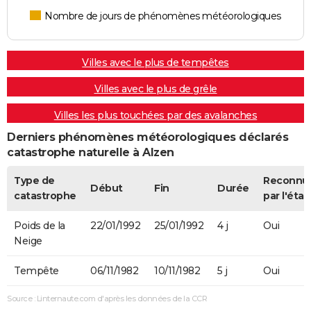
Nombre de jours de phénomènes météorologiques
Villes avec le plus de tempêtes
Villes avec le plus de grêle
Villes les plus touchées par des avalanches
Derniers phénomènes météorologiques déclarés
catastrophe naturelle à Alzen
Type de
Reconnu
Début
Fin
Durée
catastrophe
par l'état
Poids de la
22/01/1992
25/01/1992
4 j
Oui
Neige
Tempête
06/11/1982
10/11/1982
5 j
Oui
Source : Linternaute.com d'après les données de la CCR