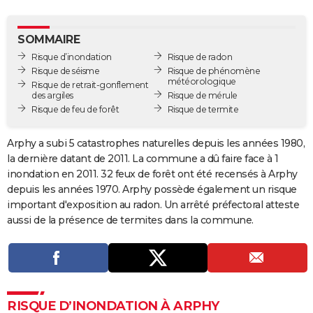
City break
Voyage de noces
Climat
Destinations
Voyage nature
Forum
+
PHOTO
SOMMAIRE
GUIDES D'ACHAT
Risque d’inondation
Risque de radon
Risque de séisme
Risque de phénomène
BONS PLANS
météorologique
Risque de retrait-gonflement
des argiles
Risque de mérule
CARTE DE VOEUX
Risque de feu de forêt
Risque de termite
Carte Bonne année
Carte Pâques
Carte de Noël
Carte Saint-Valentin
Carte d'anniversaire
DICTIONNAIRE
Arphy a subi 5 catastrophes naturelles depuis les années 1980,
Biographies
Expressions
Dictionnaire
Citations
Proverbes
la dernière datant de 2011. La commune a dû faire face à 1
PROGRAMME TV
inondation en 2011. 32 feux de forêt ont été recensés à Arphy
COPAINS D'AVANT
depuis les années 1970. Arphy possède également un risque
important d'exposition au radon. Un arrêté préfectoral atteste
Se connecter
Collèges
Universités
Service militaire
S'inscrire
Lycées
Primaires
Entreprises
Avis de recherche
AVIS DE DÉCÈS
aussi de la présence de termites dans la commune.
FORUM
Lifestyle
Sport
Television
Cinema
Bricolage
Culture
Auto
Voyage
RISQUE D’INONDATION À ARPHY