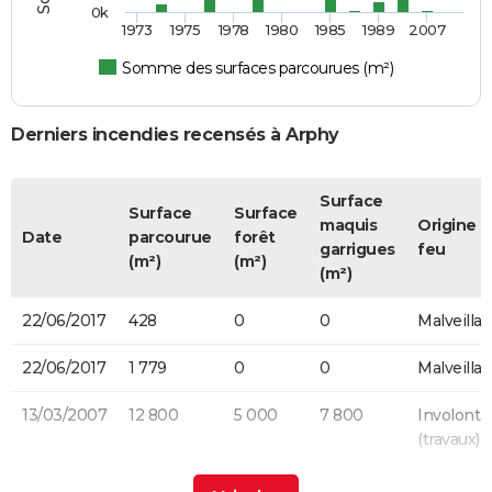
0k
1973
1975
1978
1980
1985
1989
2007
Somme des surfaces parcourues (m²)
Derniers incendies recensés à Arphy
Surface
Surface
Surface
maquis
Origine 
Date
parcourue
forêt
garrigues
feu
(m²)
(m²)
(m²)
22/06/2017
428
0
0
Malveilla
22/06/2017
1 779
0
0
Malveilla
13/03/2007
12 800
5 000
7 800
Involonta
(travaux)
12/09/1990
20 000
0
0