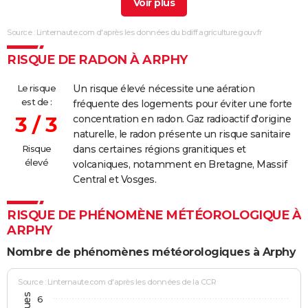
05/09/1990
70 000
0
0
Source : Linternaute.com d'après les données du bdiff.agriculture.gouv.fr
24/02/1990
15 000
0
0
Involonta
RISQUE DE RADON À ARPHY
(travaux)
Le risque
Un risque élevé nécessite une aération
30/07/1989
4 000
0
0
est de :
fréquente des logements pour éviter une forte
3 / 3
concentration en radon. Gaz radioactif d'origine
17/07/1989
1 000
0
0
naturelle, le radon présente un risque sanitaire
Risque
dans certaines régions granitiques et
16/07/1989
2 000
0
0
élevé
volcaniques, notamment en Bretagne, Massif
Central et Vosges.
24/06/1989
10 000
0
0
RISQUE DE PHÉNOMÈNE MÉTÉOROLOGIQUE À
15/06/1989
1 000
0
0
Naturelle
ARPHY
11/06/1989
1 000
0
0
Nombre de phénomènes météorologiques à Arphy
31/01/1989
60 000
0
0
Source : Linternaute.com d'après les données de la CCR
6
18/02/1987
15 000
0
0