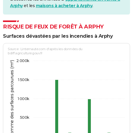
Arphy
et les
maisons à acheter à Arphy
.
RISQUE DE FEUX DE FORÊT À ARPHY
Surfaces dévastées par les incendies à Arphy
Source : Linternaute.com d'après les données du
bdiff.agriculture.gouv.fr
2 000k
Somme des surfaces parcourues (m²)
1 500k
1 000k
500k