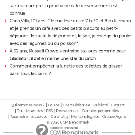
sur leur compte, la prochaine date de versement est
connue
Carla Villa, 101 ans : "Je me lève entre 7 h 30 et 8 h du matin
et je prends un café avec des petits biscuits au petit-
déjeuner. Je saute le déjeuner et, le soir, je mange du poulet
avec des légumes ou du poisson"
À 62 ans, Russell Crowe s'entraîne toujours comme pour
Gladiator : il défie même une star du catch
Comment empêcher la lunette des toilettes de glisser
dans tous les sens ?
Qui sommes-nous ?
Equipe
Charte éditoriale
Publicité
Contact
Tous les articles
RSS
Recrutement
Données personnelles
Paramétrer les cookies
Gérer Utiq
Mentions légales
Groupe Figaro
© 2026 CCM Benchmark