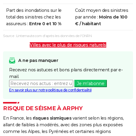
Part des inondations sur le
Coût moyen des sinistres
total des sinistres chez les
par année :
Moins de 100
assureurs :
Entre 0 et 10 %
€ / habitant
Source : Linternaute.com d'après les données de l'ONRN
Villes avec le plus de risques naturels
A ne pas manquer
Recevez nos astuces et bons plans directement par e-
mail.
Je m'abonne
En savoir plus sur notre politique de confidentialité
RISQUE DE SÉISME À ARPHY
En France, les
risques sismiques
varient selon les régions,
allant de faibles à modérés, avec des zones plus exposées
comme les Alpes, les Pyrénées et certaines régions