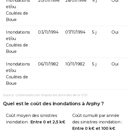
Inondations
20/01/1996
28/01/1996
9 j
Oui
et/ou
Coulées de
Boue
Inondations
03/11/1994
07/11/1994
5 j
Oui
et/ou
Coulées de
Boue
Inondations
06/11/1982
10/11/1982
5 j
Oui
et/ou
Coulées de
Boue
Source : Linternaute.com d'après les données de la CCR
Quel est le coût des inondations à Arphy ?
Coût moyen des sinistres
Coût cumulé par année
inondation :
Entre 0 et 2,5 k€
des sinistres inondation :
Entre 0 k€ et 100 k€