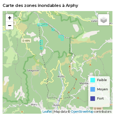
Carte des zones inondables à Arphy
+
−
Faible
Moyen
Fort
Leaflet
|
Map data ©
OpenStreetMap
contributors