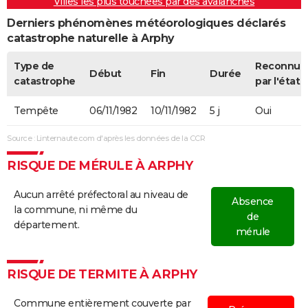
Villes les plus touchées par des avalanches
08/10/1978
5 000
0
0
Derniers phénomènes météorologiques déclarés
22/09/1978
1 000
0
0
Involonta
catastrophe naturelle à Arphy
(travaux)
Type de
Reconnue
Début
Fin
Durée
07/07/1978
1 000
0
0
Malveilla
catastrophe
par l'état
20/01/1976
1 000
0
0
Involonta
Tempête
06/11/1982
10/11/1982
5 j
Oui
(travaux)
Source : Linternaute.com d'après les données de la CCR
15/01/1976
1 500 000
0
0
RISQUE DE MÉRULE À ARPHY
20/04/1975
8 000
0
0
Aucun arrêté préfectoral au niveau de
Absence
la commune, ni même du
11/08/1974
1 000
0
0
de
département.
mérule
24/02/1974
60 000
0
0
22/08/1973
1 000
0
0
Involonta
RISQUE DE TERMITE À ARPHY
(travaux)
Commune entièrement couverte par