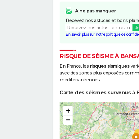
A ne pas manquer
Recevez nos astuces et bons plans
J
En savoir plus sur notre politique de confiden
RISQUE DE SÉISME À BANS
En France, les
risques sismiques
vari
avec des zones plus exposées comme 
méditerranéennes.
Carte des séismes survenus à B
+
−