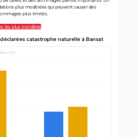
ou de caves, et des dommages parfois importants. Un
ations plus modérées qui peuvent causer des
ommages plus limités.
les les plus inondées
déclarées catastrophe naturelle à Bansat
 de la CCR