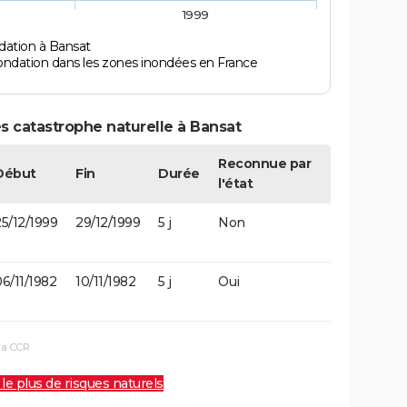
1999
dation à Bansat
ondation dans les zones inondées en France
s catastrophe naturelle à Bansat
Reconnue par
Début
Fin
Durée
l'état
5/12/1999
29/12/1999
5 j
Non
6/11/1982
10/11/1982
5 j
Oui
la CCR
 le plus de risques naturels