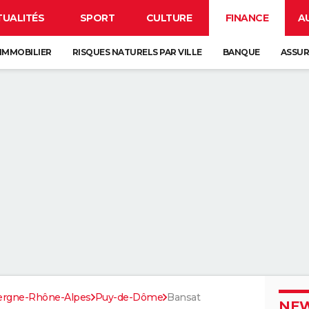
TUALITÉS
SPORT
CULTURE
FINANCE
A
IMMOBILIER
RISQUES NATURELS PAR VILLE
BANQUE
ASSU
ergne-Rhône-Alpes
Puy-de-Dôme
Bansat
NEW