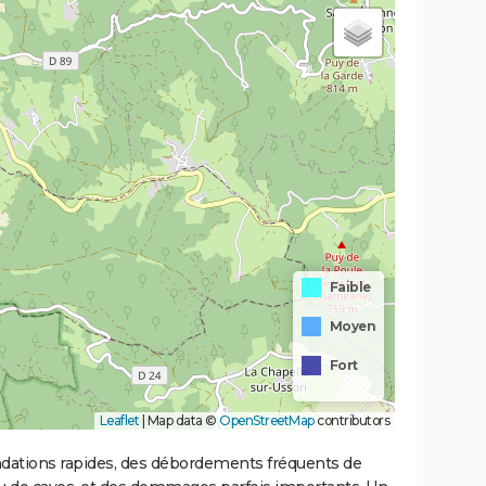
Faible
Moyen
Fort
Leaflet
|
Map data ©
OpenStreetMap
contributors
ondations rapides, des débordements fréquents de