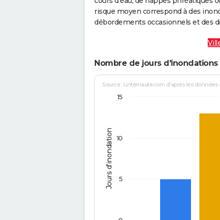
cours d’eau, de nappes phréatiques 
risque moyen correspond à des inond
débordements occasionnels et des d
Vil
Nombre de jours d'inondations 
Source : Linternaute.com d'après les données
15
Jours d'inondation
10
5