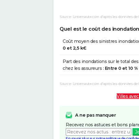
Boue
Source : Linternaute.com d'après les données de 
Inondations et/ou Coulées de
2
Boue
Quel est le coût des inondation
Inondations et/ou Coulées de
0
Coût moyen des sinistres inondatio
Boue
0 et 2,5 k€
Inondations et/ou Coulées de
25
Part des inondations sur le total des
Boue
chez les assureurs :
Entre 0 et 10 %
Source : Linternaute.com d'après les données de
Villes avec
A ne pas manquer
Recevez nos astuces et bons plans
J
En savoir plus sur notre politique de confiden