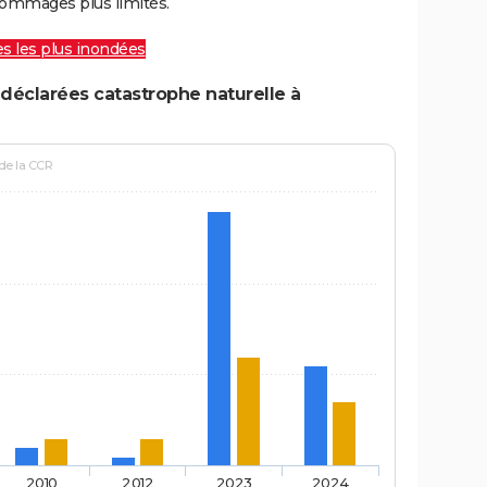
ommages plus limités.
les les plus inondées
déclarées catastrophe naturelle à
 de la CCR
2010
2012
2023
2024