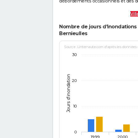
débordements occasionnels et des d
Vil
Nombre de jours d'inondations 
Bernieulles
Source : Linternaute.com d'après les données
30
Jours d'inondation
20
10
0
1999
2000