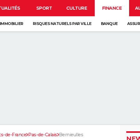
TUALITÉS
SPORT
CULTURE
FINANCE
A
IMMOBILIER
RISQUES NATURELS PAR VILLE
BANQUE
ASSU
ts-de-France
Pas-de-Calais
Bernieulles
NEW