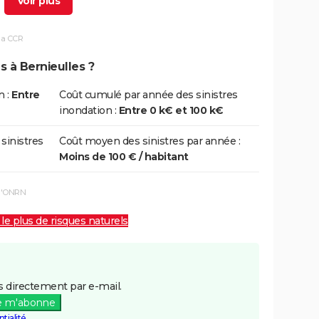
la CCR
5/05/2010
26/05/2010
2 j
Oui
s à Bernieulles ?
9/05/2000
09/05/2000
1 j
Oui
n :
Entre
Coût cumulé par année des sinistres
inondation :
Entre 0 k€ et 100 k€
/12/1999
29/12/1999
5 j
Non
 sinistres
Coût moyen des sinistres par année :
Moins de 100 € / habitant
 l'ONRN
 le plus de risques naturels
 directement par e-mail.
e m'abonne
tialité