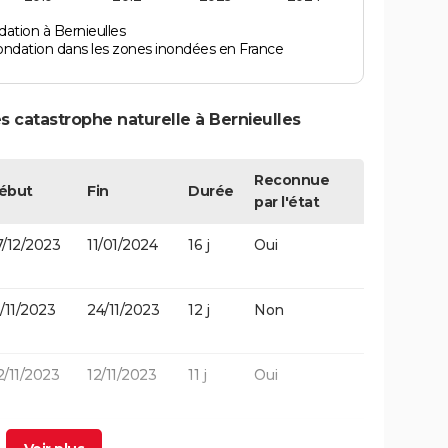
ation à Bernieulles
ondation dans les zones inondées en France
s catastrophe naturelle à Bernieulles
Reconnue
ébut
Fin
Durée
par l'état
7/12/2023
11/01/2024
16 j
Oui
/11/2023
24/11/2023
12 j
Non
2/11/2023
12/11/2023
11 j
Oui
9/10/2012
29/10/2012
1 j
Non