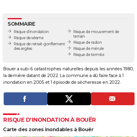
City break
Voyage de noces
Climat
Destinations
Voyage nature
Forum
+
PHOTO
GUIDES D'ACHAT
SOMMAIRE
Risque d’inondation
Risque de mouvement de
BONS PLANS
terrain
Risque de séisme
Risque de radon
Risque de retrait-gonflement
CARTE DE VOEUX
des argiles
Risque de mérule
Risque de termite
Carte Bonne année
Carte Pâques
Carte de Noël
Carte Saint-Valentin
Carte d'anniversaire
DICTIONNAIRE
Biographies
Expressions
Dictionnaire
Citations
Proverbes
Bouër a subi 6 catastrophes naturelles depuis les années 1980,
PROGRAMME TV
la dernière datant de 2022. La commune a dû faire face à 1
COPAINS D'AVANT
inondation en 2005 et 1 épisode de sécheresse en 2022.
Se connecter
Collèges
Universités
Service militaire
S'inscrire
Lycées
Primaires
Entreprises
Avis de recherche
AVIS DE DÉCÈS
FORUM
Lifestyle
Sport
Television
Cinema
Bricolage
Culture
Auto
Voyage
RISQUE D’INONDATION À BOUËR
Carte des zones inondables à Bouër