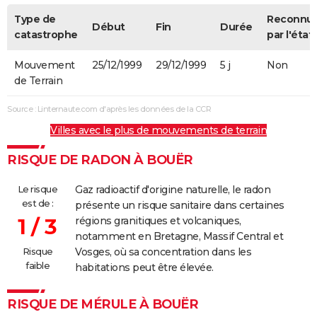
Type de
Reconnu
Début
Fin
Durée
catastrophe
par l'état
Mouvement
25/12/1999
29/12/1999
5 j
Non
de Terrain
Source : Linternaute.com d'après les données de la CCR
Villes avec le plus de mouvements de terrain
RISQUE DE RADON À BOUËR
Le risque
Gaz radioactif d'origine naturelle, le radon
est de :
présente un risque sanitaire dans certaines
1 / 3
régions granitiques et volcaniques,
notamment en Bretagne, Massif Central et
Risque
Vosges, où sa concentration dans les
faible
habitations peut être élevée.
RISQUE DE MÉRULE À BOUËR