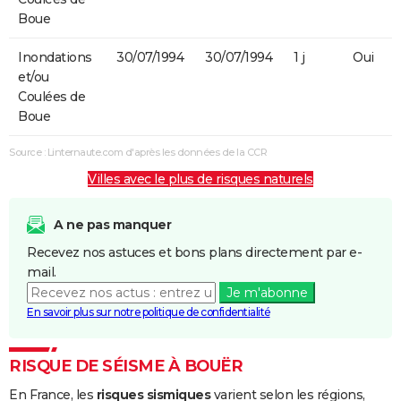
Boue
Inondations
30/07/1994
30/07/1994
1 j
Oui
et/ou
Coulées de
Boue
Source : Linternaute.com d'après les données de la CCR
Villes avec le plus de risques naturels
A ne pas manquer
Recevez nos astuces et bons plans directement par e-
mail.
Je m'abonne
En savoir plus sur notre politique de confidentialité
RISQUE DE SÉISME À BOUËR
En France, les
risques sismiques
varient selon les régions,