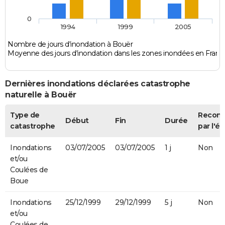
0
1994
1999
2005
Nombre de jours d'inondation à Bouër
Moyenne des jours d'inondation dans les zones inondées en Franc
Dernières inondations déclarées catastrophe
naturelle à Bouër
Type de
Recon
Début
Fin
Durée
catastrophe
par l'ét
Inondations
03/07/2005
03/07/2005
1 j
Non
et/ou
Coulées de
Boue
Inondations
25/12/1999
29/12/1999
5 j
Non
et/ou
Coulées de