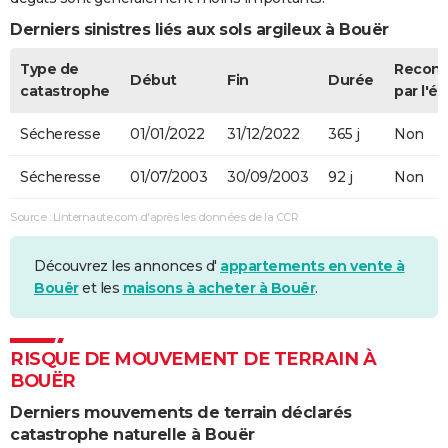
Derniers sinistres liés aux sols argileux à Bouër
Type de
Recon
Début
Fin
Durée
catastrophe
par l'ét
Sécheresse
01/01/2022
31/12/2022
365 j
Non
Sécheresse
01/07/2003
30/09/2003
92 j
Non
Source : Linternaute.com d'après les données de la CCR
Découvrez les annonces d'
appartements en vente à
Bouër
et les
maisons à acheter à Bouër
.
RISQUE DE MOUVEMENT DE TERRAIN À
BOUËR
Derniers mouvements de terrain déclarés
catastrophe naturelle à Bouër