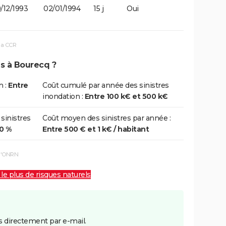
9/12/1993
02/01/1994
15 j
Oui
la CCR
ns à Bourecq ?
n :
Entre
Coût cumulé par année des sinistres
inondation :
Entre 100 k€ et 500 k€
 sinistres
Coût moyen des sinistres par année :
00 %
Entre 500 € et 1 k€ / habitant
 l'ONRN
 le plus de risques naturels
 directement par e-mail.