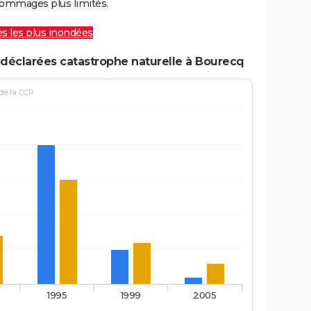
ommages plus limités.
les les plus inondées
 déclarées catastrophe naturelle à Bourecq
 de la CCR
1995
1999
2005