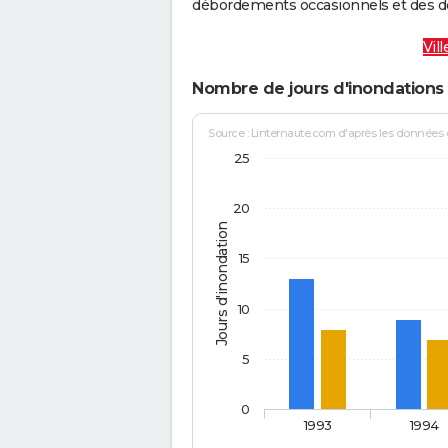
débordements occasionnels et des d
Vil
Nombre de jours d'inondations
Source : Linternaute.com d'après les données
25
20
Jours d'inondation
15
10
5
0
1993
1994