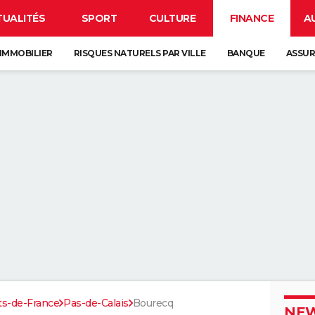
TUALITÉS
SPORT
CULTURE
FINANCE
A
IMMOBILIER
RISQUES NATURELS PAR VILLE
BANQUE
ASSU
ts-de-France
Pas-de-Calais
Bourecq
NEW