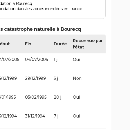
dation à Bourecq
ondation dans les zones inondées en France
s catastrophe naturelle à Bourecq
Reconnue par
ébut
Fin
Durée
l'état
4/07/2005
04/07/2005
1 j
Oui
5/12/1999
29/12/1999
5 j
Non
7/01/1995
05/02/1995
20 j
Oui
5/12/1994
31/12/1994
7 j
Oui