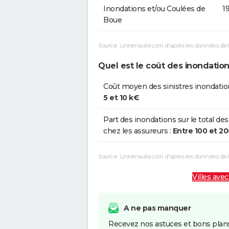
Inondations et/ou Coulées de
1
Boue
Source : Linternaute.com d'après les données de 
Quel est le coût des inondatio
Coût moyen des sinistres inondatio
5 et 10 k€
Part des inondations sur le total des
chez les assureurs :
Entre 100 et 2
Source : Linternaute.com d'après les données de
Villes avec
A ne pas manquer
Recevez nos astuces et bons plans