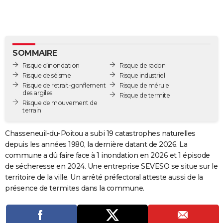
City break
Voyage de noces
Climat
Destinations
Voyage nature
Forum
+
PHOTO
GUIDES D'ACHAT
BONS PLANS
SOMMAIRE
Risque d’inondation
Risque de radon
CARTE DE VOEUX
Risque de séisme
Risque industriel
Risque de retrait-gonflement
Risque de mérule
Carte Bonne année
Carte Pâques
Carte de Noël
Carte Saint-Valentin
Carte d'anniversaire
DICTIONNAIRE
des argiles
Risque de termite
Risque de mouvement de
terrain
Biographies
Expressions
Dictionnaire
Citations
Proverbes
PROGRAMME TV
Chasseneuil-du-Poitou a subi 19 catastrophes naturelles
COPAINS D'AVANT
depuis les années 1980, la dernière datant de 2026. La
Se connecter
Collèges
Universités
Service militaire
S'inscrire
Lycées
Primaires
Entreprises
Avis de recherche
AVIS DE DÉCÈS
commune a dû faire face à 1 inondation en 2026 et 1 épisode
de sécheresse en 2024. Une entreprise SEVESO se situe sur le
FORUM
territoire de la ville. Un arrêté préfectoral atteste aussi de la
présence de termites dans la commune.
Lifestyle
Sport
Television
Cinema
Bricolage
Culture
Auto
Voyage