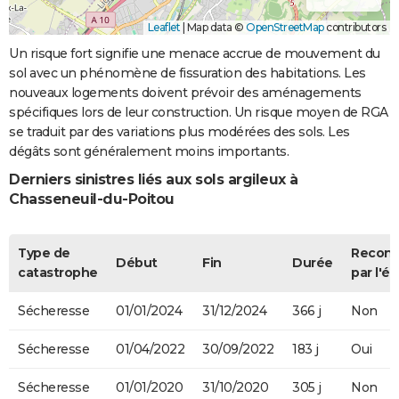
Leaflet
|
Map data ©
OpenStreetMap
contributors
Un risque fort signifie une menace accrue de mouvement du
sol avec un phénomène de fissuration des habitations. Les
nouveaux logements doivent prévoir des aménagements
spécifiques lors de leur construction. Un risque moyen de RGA
se traduit par des variations plus modérées des sols. Les
dégâts sont généralement moins importants.
Derniers sinistres liés aux sols argileux à
Chasseneuil-du-Poitou
Type de
Recon
Début
Fin
Durée
catastrophe
par l'ét
Sécheresse
01/01/2024
31/12/2024
366 j
Non
Sécheresse
01/04/2022
30/09/2022
183 j
Oui
Sécheresse
01/01/2020
31/10/2020
305 j
Non