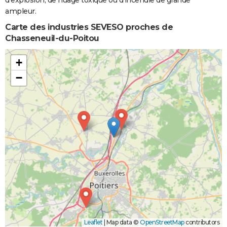
d'explosion, de nuage toxique ou d'incendie de grande
ampleur.
Carte des industries SEVESO proches de
Chasseneuil-du-Poitou
+
−
Leaflet
|
Map data ©
OpenStreetMap
contributors