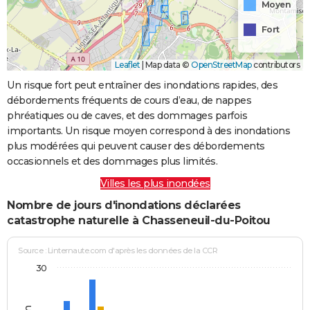
Moyen
Fort
Leaflet
|
Map data ©
OpenStreetMap
contributors
Un risque fort peut entraîner des inondations rapides, des
débordements fréquents de cours d’eau, de nappes
phréatiques ou de caves, et des dommages parfois
importants. Un risque moyen correspond à des inondations
plus modérées qui peuvent causer des débordements
occasionnels et des dommages plus limités.
Villes les plus inondées
Nombre de jours d'inondations déclarées
catastrophe naturelle à Chasseneuil-du-Poitou
Source : Linternaute.com d'après les données de la CCR
30