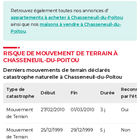
Retrouvez également toutes nos annonces d'
appartements à acheter à Chasseneuil-du-Poitou
ainsi que nos
maisons à vendre à Chasseneuil-du-
Poitou
.
RISQUE DE MOUVEMENT DE TERRAIN À
CHASSENEUIL-DU-POITOU
Derniers mouvements de terrain déclarés
catastrophe naturelle à Chasseneuil-du-Poitou
Type de
Reconn
Début
Fin
Durée
catastrophe
par l'éta
Mouvement
27/02/2010
01/03/2010
3 j
Oui
de Terrain
Mouvement
25/12/1999
29/12/1999
5 j
Non
de Terrain