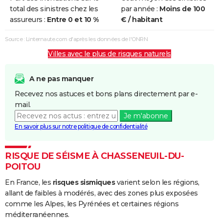
Inondations
12/07/1999
12/07/1999
1 j
Oui
total des sinistres chez les
par année :
Moins de 100
et/ou
assureurs :
Entre 0 et 10 %
€ / habitant
Coulées de
Boue
Source : Linternaute.com d'après les données de l'ONRN
Villes avec le plus de risques naturels
Inondations
17/01/1995
31/01/1995
15 j
Oui
et/ou
Coulées de
A ne pas manquer
Boue
Recevez nos astuces et bons plans directement par e-
mail.
Inondations
24/12/1993
11/01/1994
19 j
Oui
Je m'abonne
et/ou
En savoir plus sur notre politique de confidentialité
Coulées de
Boue
RISQUE DE SÉISME À CHASSENEUIL-DU-
Inondations
01/04/1983
28/04/1983
28 j
Oui
POITOU
et/ou
En France, les
risques sismiques
varient selon les régions,
Coulées de
allant de faibles à modérés, avec des zones plus exposées
Boue
comme les Alpes, les Pyrénées et certaines régions
méditerranéennes.
Inondations
08/12/1982
31/12/1982
24 j
Oui