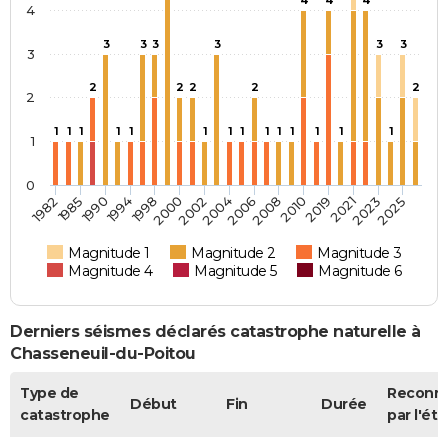
4
4
4
4
3
3
3
3
3
3
3
2
2
2
2
2
2
1
1
1
1
1
1
1
1
1
1
1
1
1
1
1
0
1985
2002
2019
1990
2004
2021
1994
2006
2023
1998
2008
2025
1982
2000
2010
Magnitude 1
Magnitude 2
Magnitude 3
Magnitude 4
Magnitude 5
Magnitude 6
Derniers séismes déclarés catastrophe naturelle à
Chasseneuil-du-Poitou
Type de
Reconn
Début
Fin
Durée
catastrophe
par l'éta