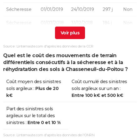
Sécheresse
01/01/2019
24/10/2019
297 j
Non
Sécheresse
01/07/2018
31/12/2018
184 j
Non
Sécheresse
01/07/2005
30/09/2005
92 j
Oui
Source : Linternaute.com d'après les données de la CCR
Sécheresse
01/07/2003
30/09/2003
92 j
Oui
Quel est le coût des mouvements de terrain
différentiels consécutifs à la sécheresse et à la
réhydratation des sols à Chasseneuil-du-Poitou ?
Coût moyen des sinistres
Coût cumulé des sinistres
sols argileux :
Plus de 20
sols argileux sur un an :
k€
Entre 100 k€ et 500 k€
Part des sinistres sols
argileux sur le total des
sinistres :
Entre 0 et 10 %
Source : Linternaute.com d'après les données de l'ONRN