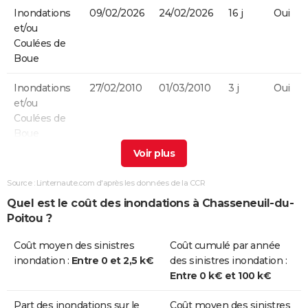
Inondations
09/02/2026
24/02/2026
16 j
Oui
et/ou
Coulées de
Boue
Inondations
27/02/2010
01/03/2010
3 j
Oui
et/ou
Coulées de
Boue
Inondations
04/03/2006
04/03/2006
1 j
Non
et/ou
Source : Linternaute.com d'après les données de la CCR
Coulées de
Quel est le coût des inondations à Chasseneuil-du-
Boue
Poitou ?
Inondations
25/12/1999
29/12/1999
5 j
Non
Coût moyen des sinistres
Coût cumulé par année
et/ou
inondation :
Entre 0 et 2,5 k€
des sinistres inondation :
Coulées de
Entre 0 k€ et 100 k€
Boue
Part des inondations sur le
Coût moyen des sinistres