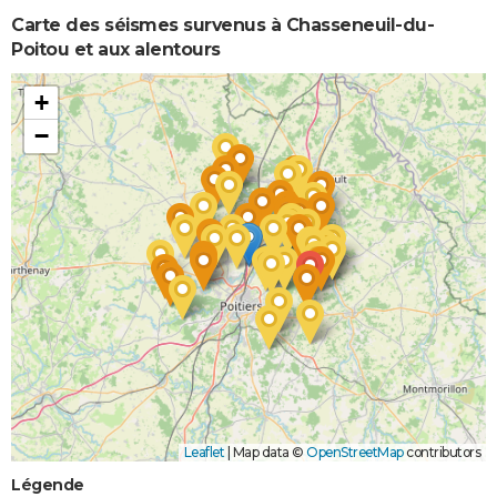
et/ou
Carte des séismes survenus à Chasseneuil-du-
Coulées de
Poitou et aux alentours
Boue
+
−
Leaflet
|
Map data ©
OpenStreetMap
contributors
Légende