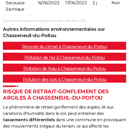
Secousse
16/06/2023
17/06/2023
2 j
Non
Sismique
Source : Linternaute.com d'après les données de la CCR
Autres informations environnementales sur
Chasseneuil-du-Poitou
Records du climat à Chasseneuil-du-Poitou
Pollution de l'air à Chasseneuil-du-Poitou
Pollution de l'eau à Chasseneuil-du-Poitou
Pollution des sols à Chasseneuil-du-Poitou
RISQUE DE RETRAIT-GONFLEMENT DES
ARGILES À CHASSENEUIL-DU-POITOU
Le phénomène de retrait-gonflement des argiles, lié aux
variations d'humidité dans le sol, peut entraîner des
tassements différentiels
dans une commune en provoquant
des mouvements inégaux du terrain, ce qui affecte les