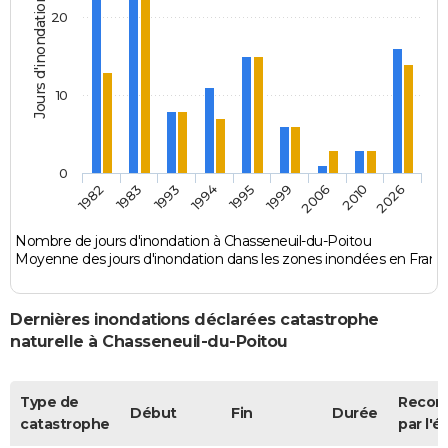
Jours d'inondation
20
10
0
1983
1995
2010
1982
1994
2006
1993
1999
2026
Nombre de jours d'inondation à Chasseneuil-du-Poitou
Moyenne des jours d'inondation dans les zones inondées en Franc
Dernières inondations déclarées catastrophe
naturelle à Chasseneuil-du-Poitou
Type de
Recon
Début
Fin
Durée
catastrophe
par l'é