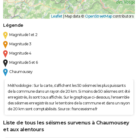
Leaflet
|
Map data ©
OpenStreetMap
contributors
Légende
Magnitude 1 et 2
Magnitude 3
Magnitude 4
Magnitude 5 et 6
Chaumousey
Méthodologie : Sur la carte, s'affichent les 50 séismes les plus puissants
de la commune dans un rayon de 20 km. Si moins de 50 séismes ont été
enregistrés, ils sont tous affichés. Sur le graphique ci-dessous, l'ensemble
des séismes enregistrés sur le territoire de la commune et dans un rayon
de 20 km sont comptabilisés. Source : franceseisme.fr
Liste de tous les séismes survenus à Chaumousey
et aux alentours