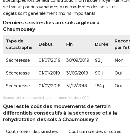
spécifiques lors de leur construction. Un risque moyen de RGA
se traduit par des variations plus modérées des sols. Les
dégâts sont généralement moins importants.
Derniers sinistres liés aux sols argileux à
Chaumousey
Type de
Reconn
Début
Fin
Durée
catastrophe
par l'éta
Sécheresse
01/07/2019
30/09/2019
92 j
Non
Sécheresse
01/01/2019
31/03/2019
90 j
Oui
Sécheresse
01/07/2018
31/12/2018
184 j
Oui
Source : Linternaute.com d'après les données de la CCR
Quel est le coût des mouvements de terrain
différentiels consécutifs à la sécheresse et à la
réhydratation des sols à Chaumousey ?
Coût moyen des sinistres
Coût cumulé des sinistres