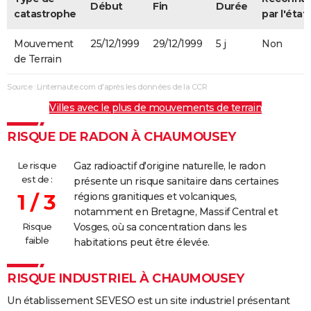
Début
Fin
Durée
catastrophe
par l'état
Mouvement
25/12/1999
29/12/1999
5 j
Non
de Terrain
Source : Linternaute.com d'après les données de la CCR
Villes avec le plus de mouvements de terrain
RISQUE DE RADON À CHAUMOUSEY
Le risque
Gaz radioactif d'origine naturelle, le radon
est de :
présente un risque sanitaire dans certaines
1 / 3
régions granitiques et volcaniques,
notamment en Bretagne, Massif Central et
Risque
Vosges, où sa concentration dans les
faible
habitations peut être élevée.
RISQUE INDUSTRIEL À CHAUMOUSEY
Un établissement SEVESO est un site industriel présentant