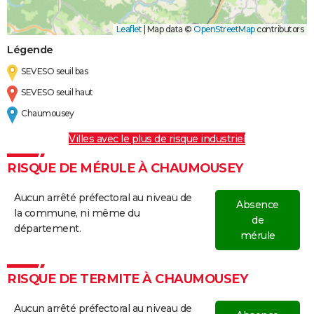
Leaflet
|
Map data ©
OpenStreetMap
contributors
Légende
SEVESO seuil bas
SEVESO seuil haut
Chaumousey
Villes avec le plus de risque industriel
RISQUE DE MÉRULE À CHAUMOUSEY
Aucun arrêté préfectoral au niveau de
Absence
la commune, ni même du
de
département.
mérule
RISQUE DE TERMITE À CHAUMOUSEY
Aucun arrêté préfectoral au niveau de