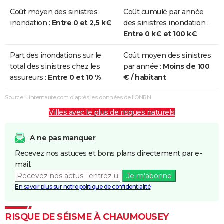
Coût moyen des sinistres
Coût cumulé par année
inondation :
Entre 0 et 2,5 k€
des sinistres inondation :
Entre 0 k€ et 100 k€
Part des inondations sur le
Coût moyen des sinistres
total des sinistres chez les
par année :
Moins de 100
assureurs :
Entre 0 et 10 %
€ / habitant
Source : Linternaute.com d'après les données de l'ONRN
Villes avec le plus de risques naturels
A ne pas manquer
Recevez nos astuces et bons plans directement par e-
mail.
Je m'abonne
En savoir plus sur notre politique de confidentialité
RISQUE DE SÉISME À CHAUMOUSEY