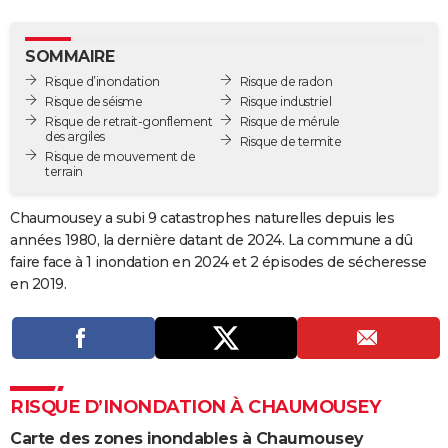
City break
Voyage de noces
Climat
Destinations
Voyage nature
Forum
+
PHOTO
SOMMAIRE
GUIDES D'ACHAT
Risque d’inondation
Risque de radon
Risque de séisme
Risque industriel
BONS PLANS
Risque de retrait-gonflement
Risque de mérule
des argiles
Risque de termite
CARTE DE VOEUX
Risque de mouvement de
terrain
Carte Bonne année
Carte Pâques
Carte de Noël
Carte Saint-Valentin
Carte d'anniversaire
DICTIONNAIRE
Chaumousey a subi 9 catastrophes naturelles depuis les
Biographies
Expressions
Dictionnaire
Citations
Proverbes
PROGRAMME TV
années 1980, la dernière datant de 2024. La commune a dû
faire face à 1 inondation en 2024 et 2 épisodes de sécheresse
COPAINS D'AVANT
en 2019.
Se connecter
Collèges
Universités
Service militaire
S'inscrire
Lycées
Primaires
Entreprises
Avis de recherche
AVIS DE DÉCÈS
FORUM
Lifestyle
Sport
Television
Cinema
Bricolage
Culture
Auto
Voyage
RISQUE D’INONDATION À CHAUMOUSEY
Carte des zones inondables à Chaumousey