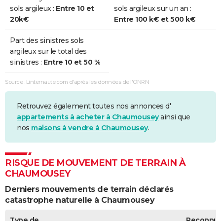
sols argileux :
Entre 10 et
sols argileux sur un an :
20k€
Entre 100 k€ et 500 k€
Part des sinistres sols
argileux sur le total des
sinistres :
Entre 10 et 50 %
Source : Linternaute.com d'après les données de l'ONRN
Retrouvez également toutes nos annonces d'
appartements à acheter à Chaumousey
ainsi que
nos
maisons à vendre à Chaumousey
.
RISQUE DE MOUVEMENT DE TERRAIN À
CHAUMOUSEY
Derniers mouvements de terrain déclarés
catastrophe naturelle à Chaumousey
Type de
Reconnu