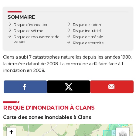
City break
Voyage de noces
Climat
Destinations
Voyage nature
Forum
+
PHOTO
SOMMAIRE
GUIDES D'ACHAT
Risque d’inondation
Risque de radon
Risque de séisme
Risque industriel
BONS PLANS
Risque de mouvement de
Risque de mérule
terrain
Risque de termite
CARTE DE VOEUX
Carte Bonne année
Carte Pâques
Carte de Noël
Carte Saint-Valentin
Carte d'anniversaire
DICTIONNAIRE
Clans a subi 7 catastrophes naturelles depuis les années 1980,
la dernière datant de 2008. La commune a dû faire face à 1
Biographies
Expressions
Dictionnaire
Citations
Proverbes
PROGRAMME TV
inondation en 2008.
COPAINS D'AVANT
Se connecter
Collèges
Universités
Service militaire
S'inscrire
Lycées
Primaires
Entreprises
Avis de recherche
AVIS DE DÉCÈS
FORUM
RISQUE D’INONDATION À CLANS
Lifestyle
Sport
Television
Cinema
Bricolage
Culture
Auto
Voyage
Carte des zones inondables à Clans
+