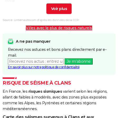
Boue
Inondations
16/05/1983
28/05/1983
13 j
Oui
et/ou
Source : Linternaute.com d'après les données de la CCR
Coulées de
Villes avec le plus de risques naturels
Boue
Inondations
08/12/1982
31/12/1982
24 j
Oui
A ne pas manquer
et/ou
Recevez nos astuces et bons plans directement par e-
Coulées de
mail.
Boue
Je m'abonne
En savoir plus sur notre politique de confidentialité
Inondations
09/11/1982
09/11/1982
1 j
Oui
et/ou
Coulées de
RISQUE DE SÉISME À CLANS
Boue
En France, les
risques sismiques
varient selon les régions,
allant de faibles à modérés, avec des zones plus exposées
Inondations
14/10/1982
14/10/1982
1 j
Oui
comme les Alpes, les Pyrénées et certaines régions
et/ou
méditerranéennes.
Coulées de
Boue
Carte des séismes survenus à Clans et aux