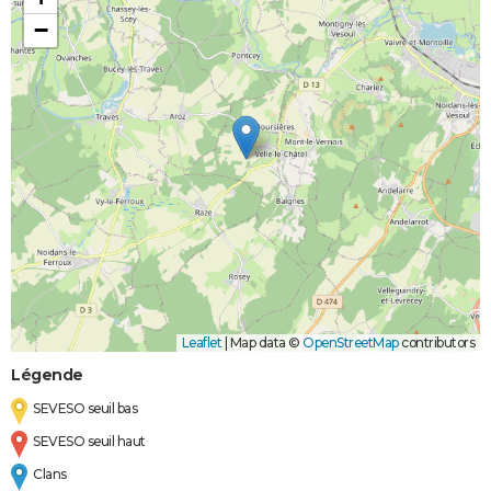
−
Leaflet
|
Map data ©
OpenStreetMap
contributors
Légende
SEVESO seuil bas
SEVESO seuil haut
Clans