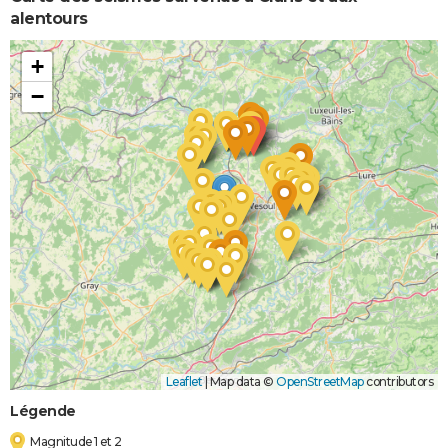
alentours
+
−
Leaflet
|
Map data ©
OpenStreetMap
contributors
Légende
Magnitude 1 et 2