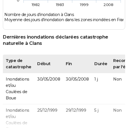
0
1982
1983
1999
2008
Nombre de jours d'inondation à Clans
Moyenne des jours d'inondation dans les zones inondées en Franc
Dernières inondations déclarées catastrophe
naturelle à Clans
Type de
Recon
Début
Fin
Durée
catastrophe
par l'ét
Inondations
30/05/2008
30/05/2008
1 j
Non
et/ou
Coulées de
Boue
Inondations
25/12/1999
29/12/1999
5 j
Non
et/ou
Coulées de