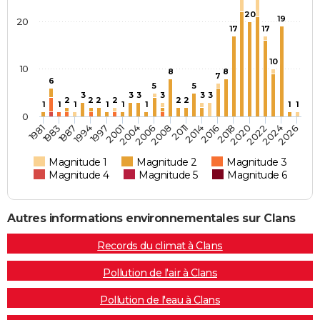
20
19
20
17
17
10
10
8
8
7
6
5
5
3
3
3
3
3
3
2
2
2
2
2
2
1
1
1
1
1
1
1
1
0
1987
1997
2004
2008
2014
2018
2022
2026
1983
1994
2001
2006
2011
2016
2020
2024
1981
Magnitude 1
Magnitude 2
Magnitude 3
Magnitude 4
Magnitude 5
Magnitude 6
Autres informations environnementales sur Clans
Records du climat à Clans
Pollution de l'air à Clans
Pollution de l'eau à Clans