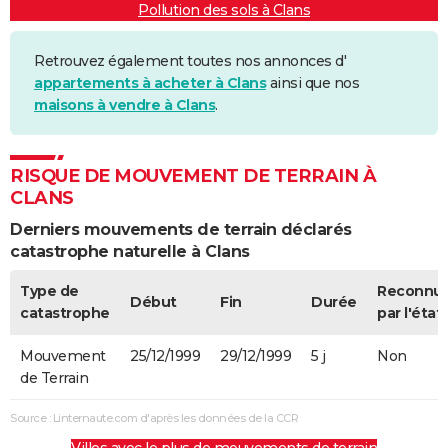
Pollution des sols à Clans
Retrouvez également toutes nos annonces d'
appartements à acheter à Clans
ainsi que nos
maisons à vendre à Clans
.
RISQUE DE MOUVEMENT DE TERRAIN À
CLANS
Derniers mouvements de terrain déclarés
catastrophe naturelle à Clans
Type de
Reconnu
Début
Fin
Durée
catastrophe
par l'état
Mouvement
25/12/1999
29/12/1999
5 j
Non
de Terrain
Source : Linternaute.com d'après les données de la CCR