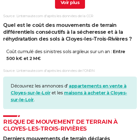
Sécheresse
01/07/2009
31/08/2009
62 j
Oui
Source : Linternaute.com d'après les données de la CCR
Sécheresse
01/07/2003
30/09/2003
92 j
Non
Quel est le coût des mouvements de terrain
différentiels consécutifs à la sécheresse et à la
réhydratation des sols à Cloyes-les-Trois-Rivières ?
Coût cumulé des sinistres sols argileux sur un an :
Entre
500 k€ et 2 M€
Source : Linternaute.com d'après les données de l'ONRN
Découvrez les annonces d'
appartements en vente à
Cloyes-sur-le-Loir
et les
maisons à acheter à Cloyes-
sur-le-Loir
.
RISQUE DE MOUVEMENT DE TERRAIN À
CLOYES-LES-TROIS-RIVIÈRES
Derniers mouvements de terrain déclarés