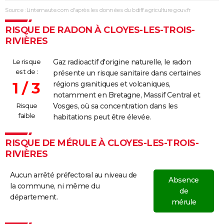
Source : Linternaute.com d'après les données du bdiff.agriculture.gouv.fr
RISQUE DE RADON À CLOYES-LES-TROIS-
RIVIÈRES
Le risque
Gaz radioactif d'origine naturelle, le radon
est de :
présente un risque sanitaire dans certaines
1 / 3
régions granitiques et volcaniques,
notamment en Bretagne, Massif Central et
Risque
Vosges, où sa concentration dans les
faible
habitations peut être élevée.
RISQUE DE MÉRULE À CLOYES-LES-TROIS-
RIVIÈRES
Aucun arrêté préfectoral au niveau de
Absence
la commune, ni même du
de
département.
mérule