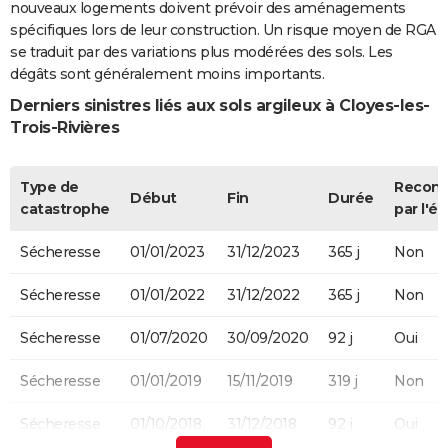
nouveaux logements doivent prévoir des aménagements
spécifiques lors de leur construction. Un risque moyen de RGA
se traduit par des variations plus modérées des sols. Les
dégâts sont généralement moins importants.
Derniers sinistres liés aux sols argileux à Cloyes-les-
Trois-Rivières
Type de
Recon
Début
Fin
Durée
catastrophe
par l'ét
Sécheresse
01/01/2023
31/12/2023
365 j
Non
Sécheresse
01/01/2022
31/12/2022
365 j
Non
Sécheresse
01/07/2020
30/09/2020
92 j
Oui
Sécheresse
01/01/2019
15/11/2019
319 j
Non
Sécheresse
01/10/2018
31/12/2018
92 j
Oui