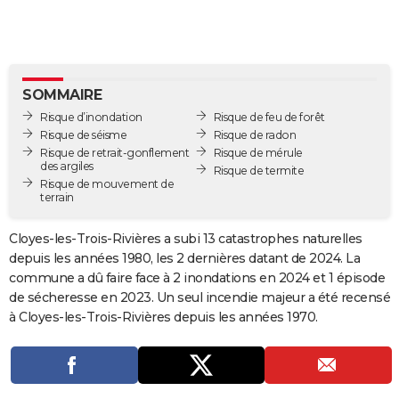
City break
Voyage de noces
Climat
Destinations
Voyage nature
Forum
+
PHOTO
GUIDES D'ACHAT
BONS PLANS
SOMMAIRE
Risque d’inondation
Risque de feu de forêt
CARTE DE VOEUX
Risque de séisme
Risque de radon
Risque de retrait-gonflement
Risque de mérule
Carte Bonne année
Carte Pâques
Carte de Noël
Carte Saint-Valentin
Carte d'anniversaire
DICTIONNAIRE
des argiles
Risque de termite
Risque de mouvement de
terrain
Biographies
Expressions
Dictionnaire
Citations
Proverbes
PROGRAMME TV
Cloyes-les-Trois-Rivières a subi 13 catastrophes naturelles
COPAINS D'AVANT
depuis les années 1980, les 2 dernières datant de 2024. La
Se connecter
Collèges
Universités
Service militaire
S'inscrire
Lycées
Primaires
Entreprises
Avis de recherche
AVIS DE DÉCÈS
commune a dû faire face à 2 inondations en 2024 et 1 épisode
de sécheresse en 2023. Un seul incendie majeur a été recensé
FORUM
à Cloyes-les-Trois-Rivières depuis les années 1970.
Lifestyle
Sport
Television
Cinema
Bricolage
Culture
Auto
Voyage