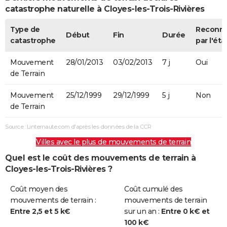
catastrophe naturelle à Cloyes-les-Trois-Rivières
Type de
Reconn
Début
Fin
Durée
catastrophe
par l'éta
Mouvement
28/01/2013
03/02/2013
7 j
Oui
de Terrain
Mouvement
25/12/1999
29/12/1999
5 j
Non
de Terrain
Source : Linternaute.com d'après les données de la CCR
Villes avec le plus de mouvements de terrain
Quel est le coût des mouvements de terrain à
Cloyes-les-Trois-Rivières ?
Coût moyen des
Coût cumulé des
mouvements de terrain :
mouvements de terrain
Entre 2,5 et 5 k€
sur un an :
Entre 0 k€ et
100 k€