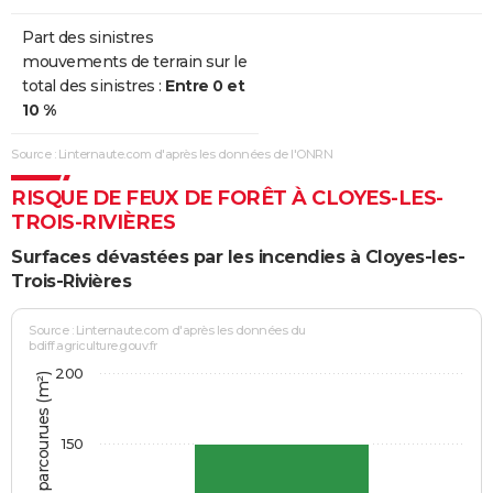
Part des sinistres
mouvements de terrain sur le
total des sinistres :
Entre 0 et
10 %
Source : Linternaute.com d'après les données de l'ONRN
RISQUE DE FEUX DE FORÊT À CLOYES-LES-
TROIS-RIVIÈRES
Surfaces dévastées par les incendies à Cloyes-les-
Trois-Rivières
Source : Linternaute.com d'après les données du
bdiff.agriculture.gouv.fr
200
150