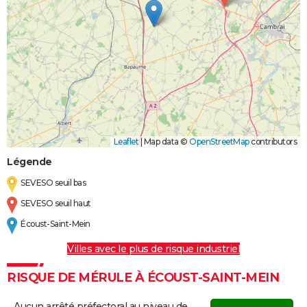
Leaflet
|
Map data ©
OpenStreetMap
contributors
Légende
SEVESO seuil bas
SEVESO seuil haut
Écoust-Saint-Mein
Villes avec le plus de risque industriel
RISQUE DE MÉRULE À ÉCOUST-SAINT-MEIN
Aucun arrêté préfectoral au niveau de