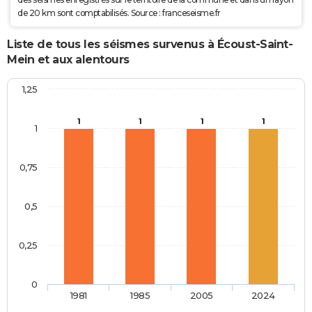
de 20 km sont comptabilisés. Source : franceseisme.fr
Liste de tous les séismes survenus à Écoust-Saint-
Mein et aux alentours
1,25
1
1
1
1
1
0,75
0,5
0,25
0
1981
1985
2005
2024