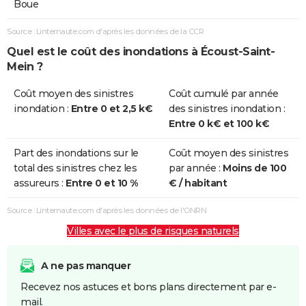
Boue
Source : Linternaute.com d'après les données de la CCR
Quel est le coût des inondations à Écoust-Saint-
Mein ?
Coût moyen des sinistres
Coût cumulé par année
inondation :
Entre 0 et 2,5 k€
des sinistres inondation :
Entre 0 k€ et 100 k€
Part des inondations sur le
Coût moyen des sinistres
total des sinistres chez les
par année :
Moins de 100
assureurs :
Entre 0 et 10 %
€ / habitant
Source : Linternaute.com d'après les données de l'ONRN
Villes avec le plus de risques naturels
A ne pas manquer
Recevez nos astuces et bons plans directement par e-
mail.