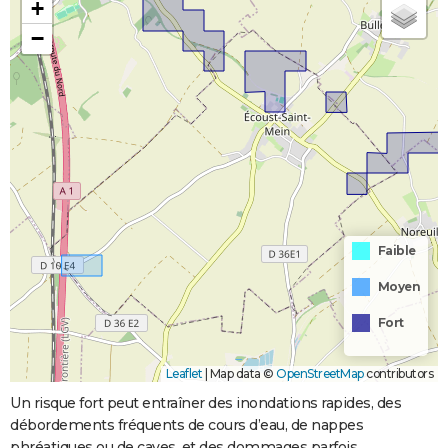
+
−
Faible
Moyen
Fort
Leaflet
|
Map data ©
OpenStreetMap
contributors
Un risque fort peut entraîner des inondations rapides, des
débordements fréquents de cours d’eau, de nappes
phréatiques ou de caves, et des dommages parfois