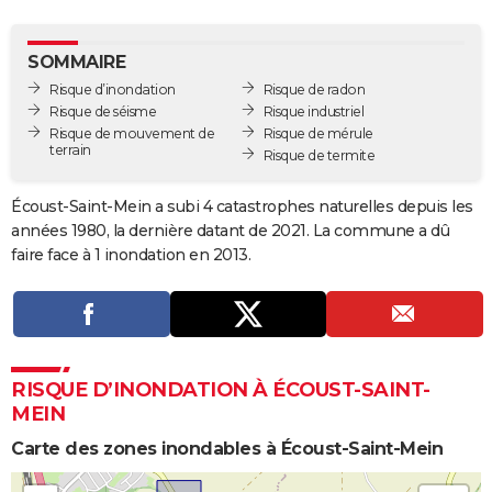
City break
Voyage de noces
Climat
Destinations
Voyage nature
Forum
+
PHOTO
SOMMAIRE
GUIDES D'ACHAT
Risque d’inondation
Risque de radon
Risque de séisme
Risque industriel
BONS PLANS
Risque de mouvement de
Risque de mérule
terrain
Risque de termite
CARTE DE VOEUX
Carte Bonne année
Carte Pâques
Carte de Noël
Carte Saint-Valentin
Carte d'anniversaire
DICTIONNAIRE
Écoust-Saint-Mein a subi 4 catastrophes naturelles depuis les
années 1980, la dernière datant de 2021. La commune a dû
Biographies
Expressions
Dictionnaire
Citations
Proverbes
PROGRAMME TV
faire face à 1 inondation en 2013.
COPAINS D'AVANT
Se connecter
Collèges
Universités
Service militaire
S'inscrire
Lycées
Primaires
Entreprises
Avis de recherche
AVIS DE DÉCÈS
FORUM
RISQUE D’INONDATION À ÉCOUST-SAINT-
MEIN
Lifestyle
Sport
Television
Cinema
Bricolage
Culture
Auto
Voyage
Carte des zones inondables à Écoust-Saint-Mein