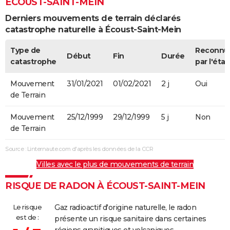
ÉCOUST-SAINT-MEIN
Derniers mouvements de terrain déclarés
catastrophe naturelle à Écoust-Saint-Mein
Type de
Reconnu
Début
Fin
Durée
catastrophe
par l'état
Mouvement
31/01/2021
01/02/2021
2 j
Oui
de Terrain
Mouvement
25/12/1999
29/12/1999
5 j
Non
de Terrain
Source : Linternaute.com d'après les données de la CCR
Villes avec le plus de mouvements de terrain
RISQUE DE RADON À ÉCOUST-SAINT-MEIN
Le risque
Gaz radioactif d'origine naturelle, le radon
est de :
présente un risque sanitaire dans certaines
régions granitiques et volcaniques,