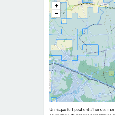
+
−
Un risque fort peut entraîner des in