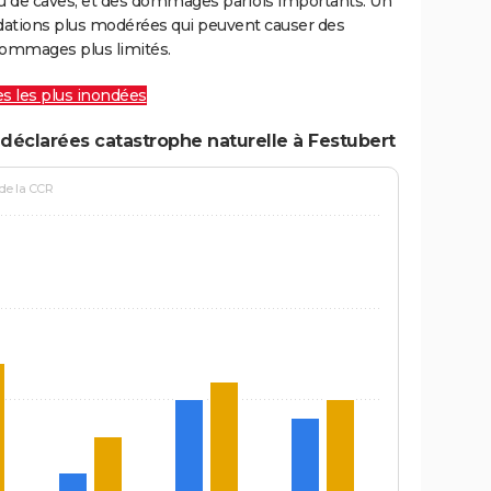
ou de caves, et des dommages parfois importants. Un
ations plus modérées qui peuvent causer des
ommages plus limités.
les les plus inondées
déclarées catastrophe naturelle à Festubert
 de la CCR