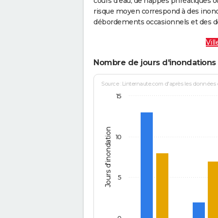
cours d’eau, de nappes phréatiques 
risque moyen correspond à des inond
débordements occasionnels et des d
Vil
Nombre de jours d'inondations 
Source : Linternaute.com d'après les données
15
Jours d'inondation
10
5