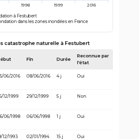
1998
1999
2016
dation à Festubert
ondation dans les zones inondées en France
s catastrophe naturelle à Festubert
Reconnue par
ébut
Fin
Durée
l'état
5/06/2016
08/06/2016
4 j
Oui
5/12/1999
29/12/1999
5 j
Non
6/06/1998
06/06/1998
1 j
Oui
9/12/1993
02/01/1994
15 j
Oui