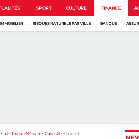
TUALITÉS
SPORT
CULTURE
FINANCE
A
IMMOBILIER
RISQUES NATURELS PAR VILLE
BANQUE
ASSU
ts-de-France
Pas-de-Calais
Festubert
NEW