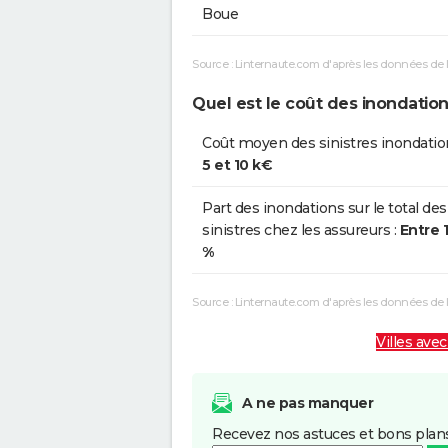
Boue
Source : Linternaute.com d'après les données de 
Quel est le coût des inondation
Coût moyen des sinistres inondatio
5 et 10 k€
Part des inondations sur le total des
sinistres chez les assureurs :
Entre 
%
Source : Linternaute.com d'après les données de
Villes avec
A ne pas manquer
Recevez nos astuces et bons plans