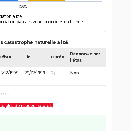
1999
dation à Izé
ondation dans les zones inondées en France
s catastrophe naturelle à Izé
Reconnue par
Début
Fin
Durée
l'état
5/12/1999
29/12/1999
5 j
Non
la CCR
 le plus de risques naturels