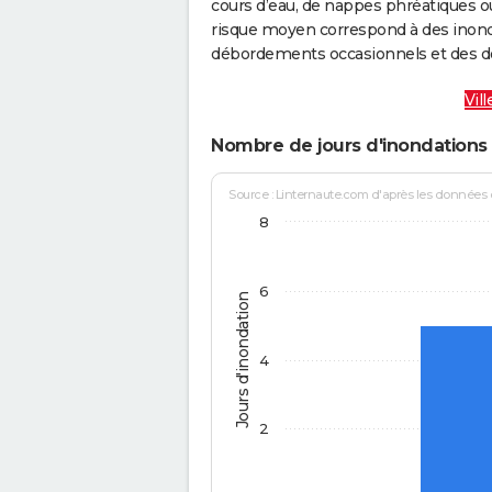
cours d’eau, de nappes phréatiques 
risque moyen correspond à des inond
débordements occasionnels et des d
Vil
Nombre de jours d'inondations 
Source : Linternaute.com d'après les données
8
6
Jours d'inondation
4
2