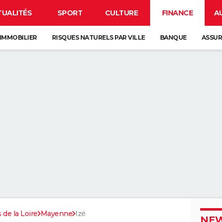
TUALITÉS
SPORT
CULTURE
FINANCE
A
IMMOBILIER
RISQUES NATURELS PAR VILLE
BANQUE
ASSU
 de la Loire
Mayenne
Izé
NEW