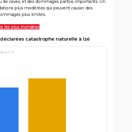
ou de caves, et des dommages parfois importants. Un
ations plus modérées qui peuvent causer des
ommages plus limités.
les les plus inondées
déclarées catastrophe naturelle à Izé
 de la CCR