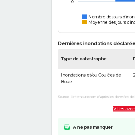
0
Nombre de jours d'inon
Moyenne des jours d'in
Dernières inondations déclarée
Type de catastrophe
Inondations et/ou Coulées de
2
Boue
Source : Linternaute.com d'après les données de 
Villes avec
A ne pas manquer