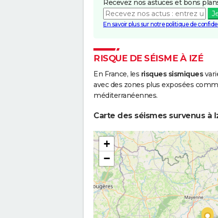
Recevez nos astuces et bons plans
J
En savoir plus sur notre politique de confiden
RISQUE DE SÉISME À IZÉ
En France, les
risques sismiques
vari
avec des zones plus exposées comme 
méditerranéennes.
Carte des séismes survenus à I
+
−