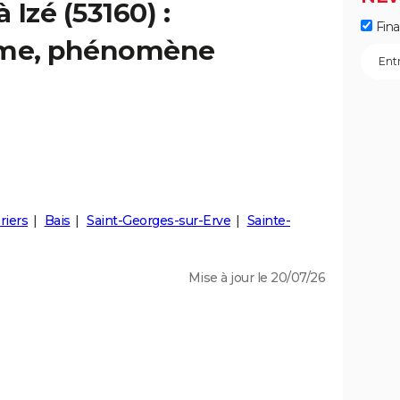
 Izé (53160) :
Fin
isme, phénomène
riers
Bais
Saint-Georges-sur-Erve
Sainte-
Mise à jour le 20/07/26