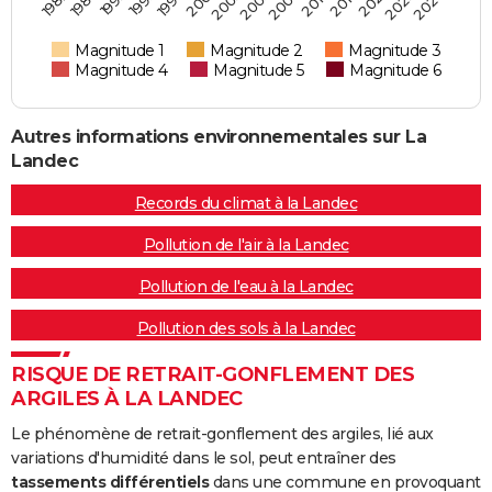
2023
2001
1986
2008
1999
2021
1982
2005
1995
2019
2003
2025
1993
2010
Magnitude 1
Magnitude 2
Magnitude 3
Magnitude 4
Magnitude 5
Magnitude 6
Autres informations environnementales sur La
Landec
Records du climat à la Landec
Pollution de l'air à la Landec
Pollution de l'eau à la Landec
Pollution des sols à la Landec
RISQUE DE RETRAIT-GONFLEMENT DES
ARGILES À LA LANDEC
Le phénomène de retrait-gonflement des argiles, lié aux
variations d'humidité dans le sol, peut entraîner des
tassements différentiels
dans une commune en provoquant