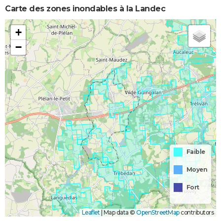
Carte des zones inondables à la Landec
+
−
Faible
Moyen
Fort
Leaflet
|
Map data ©
OpenStreetMap
contributors