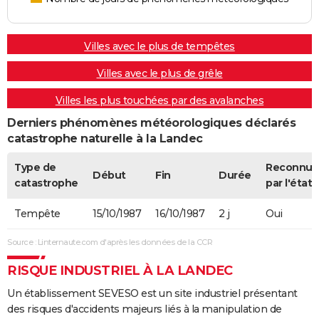
Villes avec le plus de tempêtes
Villes avec le plus de grêle
Villes les plus touchées par des avalanches
Derniers phénomènes météorologiques déclarés
catastrophe naturelle à la Landec
Type de
Reconnue
Début
Fin
Durée
catastrophe
par l'état
Tempête
15/10/1987
16/10/1987
2 j
Oui
Source : Linternaute.com d'après les données de la CCR
RISQUE INDUSTRIEL À LA LANDEC
Un établissement SEVESO est un site industriel présentant
des risques d'accidents majeurs liés à la manipulation de