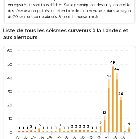
enregistrés, ils sont tous affichés. Sur le graphique ci-dessous, l'ensemble
des séismes enregistrés sur le territoire de la commune et dans un rayon
de 20 km sont comptabilisés. Source : franceseisme.fr
Liste de tous les séismes survenus à la Landec et
aux alentours
60
49
50
44
39
40
30
26
20
12
10
5
4
3
3
2
2
2
2
2
2
1
1
1
1
1
1
1
1
1
1
1
1
1
0