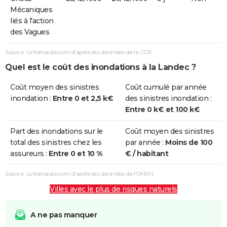
Mécaniques
liés à l'action
des Vagues
Source : Linternaute.com d'après les données de la CCR
Quel est le coût des inondations à la Landec ?
Coût moyen des sinistres
Coût cumulé par année
inondation :
Entre 0 et 2,5 k€
des sinistres inondation :
Entre 0 k€ et 100 k€
Part des inondations sur le
Coût moyen des sinistres
total des sinistres chez les
par année :
Moins de 100
assureurs :
Entre 0 et 10 %
€ / habitant
Source : Linternaute.com d'après les données de l'ONRN
Villes avec le plus de risques naturels
A ne pas manquer