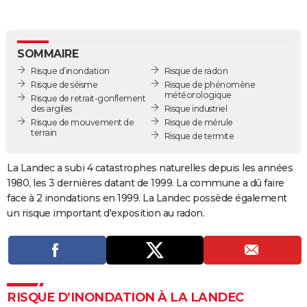
City break
Voyage de noces
Climat
Destinations
Voyage nature
Forum
+
PHOTO
GUIDES D'ACHAT
SOMMAIRE
Risque d’inondation
Risque de radon
BONS PLANS
Risque de séisme
Risque de phénomène
météorologique
Risque de retrait-gonflement
CARTE DE VOEUX
des argiles
Risque industriel
Risque de mouvement de
Risque de mérule
Carte Bonne année
Carte Pâques
Carte de Noël
Carte Saint-Valentin
Carte d'anniversaire
DICTIONNAIRE
terrain
Risque de termite
Biographies
Expressions
Dictionnaire
Citations
Proverbes
PROGRAMME TV
La Landec a subi 4 catastrophes naturelles depuis les années
1980, les 3 dernières datant de 1999. La commune a dû faire
COPAINS D'AVANT
face à 2 inondations en 1999. La Landec possède également
Se connecter
Collèges
Universités
Service militaire
S'inscrire
Lycées
Primaires
Entreprises
Avis de recherche
AVIS DE DÉCÈS
un risque important d'exposition au radon.
FORUM
Lifestyle
Sport
Television
Cinema
Bricolage
Culture
Auto
Voyage
RISQUE D’INONDATION À LA LANDEC