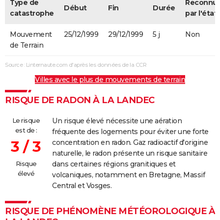
Type de
Reconnu
Début
Fin
Durée
catastrophe
par l'état
Mouvement
25/12/1999
29/12/1999
5 j
Non
de Terrain
Source : Linternaute.com d'après les données de la CCR
Villes avec le plus de mouvements de terrain
RISQUE DE RADON À LA LANDEC
Le risque
Un risque élevé nécessite une aération
est de :
fréquente des logements pour éviter une forte
3 / 3
concentration en radon. Gaz radioactif d'origine
naturelle, le radon présente un risque sanitaire
Risque
dans certaines régions granitiques et
élevé
volcaniques, notamment en Bretagne, Massif
Central et Vosges.
RISQUE DE PHÉNOMÈNE MÉTÉOROLOGIQUE À