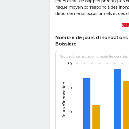
cours d’eau, de nappes phréatiques 
risque moyen correspond à des inond
débordements occasionnels et des d
Vil
Nombre de jours d'inondations d
Boissière
Source : Linternaute.com d'après les données
30
Jours d'inondation
20
10