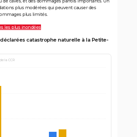
ou de caves, et des dommages parfois importants. Un
ations plus modérées qui peuvent causer des
ommages plus limités.
les les plus inondées
éclarées catastrophe naturelle à la Petite-
 de la CCR