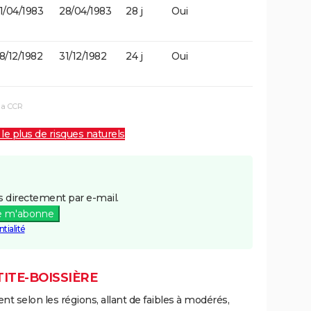
1/04/1983
28/04/1983
28 j
Oui
8/12/1982
31/12/1982
24 j
Oui
la CCR
 le plus de risques naturels
 directement par e-mail.
e m'abonne
tialité
TITE-BOISSIÈRE
ent selon les régions, allant de faibles à modérés,