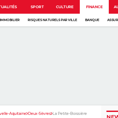
TUALITÉS
SPORT
CULTURE
FINANCE
A
IMMOBILIER
RISQUES NATURELS PAR VILLE
BANQUE
ASSU
elle-Aquitaine
Deux-Sèvres
La Petite-Boissière
NEW