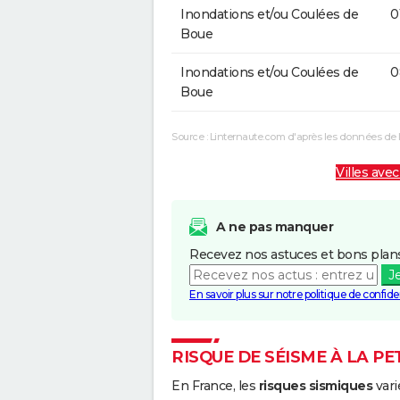
Inondations et/ou Coulées de
0
Boue
Inondations et/ou Coulées de
0
Boue
Source : Linternaute.com d'après les données de 
Villes avec
A ne pas manquer
Recevez nos astuces et bons plans
J
En savoir plus sur notre politique de confiden
RISQUE DE SÉISME À LA PE
En France, les
risques sismiques
vari