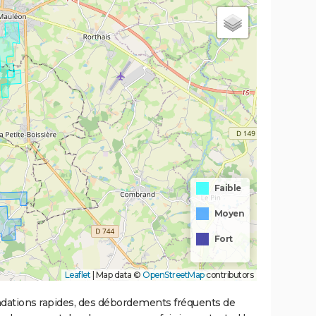
Faible
Moyen
Fort
Leaflet
|
Map data ©
OpenStreetMap
contributors
ondations rapides, des débordements fréquents de