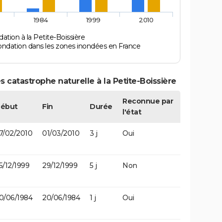
1984
1999
2010
ation à la Petite-Boissière
ondation dans les zones inondées en France
 catastrophe naturelle à la Petite-Boissière
Reconnue par
ébut
Fin
Durée
l'état
7/02/2010
01/03/2010
3 j
Oui
5/12/1999
29/12/1999
5 j
Non
0/06/1984
20/06/1984
1 j
Oui