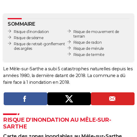
City break
Voyage de noces
Climat
Destinations
Voyage nature
Forum
+
PHOTO
GUIDES D'ACHAT
SOMMAIRE
Risque d’inondation
Risque de mouvement de
BONS PLANS
terrain
Risque de séisme
Risque de radon
Risque de retrait-gonflement
CARTE DE VOEUX
des argiles
Risque de mérule
Risque de termite
Carte Bonne année
Carte Pâques
Carte de Noël
Carte Saint-Valentin
Carte d'anniversaire
DICTIONNAIRE
Biographies
Expressions
Dictionnaire
Citations
Proverbes
Le Mêle-sur-Sarthe a subi 5 catastrophes naturelles depuis les
PROGRAMME TV
années 1980, la dernière datant de 2018. La commune a dû
COPAINS D'AVANT
faire face à 1 inondation en 2018.
Se connecter
Collèges
Universités
Service militaire
S'inscrire
Lycées
Primaires
Entreprises
Avis de recherche
AVIS DE DÉCÈS
FORUM
Lifestyle
Sport
Television
Cinema
Bricolage
Culture
Auto
Voyage
RISQUE D’INONDATION AU MÊLE-SUR-
SARTHE
Carte des zones inondables au Mêle-sur-Sarthe