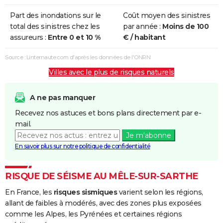
Part des inondations sur le
Coût moyen des sinistres
total des sinistres chez les
par année :
Moins de 100
assureurs :
Entre 0 et 10 %
€ / habitant
Source : Linternaute.com d'après les données de l'ONRN
Villes avec le plus de risques naturels
A ne pas manquer
Recevez nos astuces et bons plans directement par e-
mail.
Je m'abonne
En savoir plus sur notre politique de confidentialité
RISQUE DE SÉISME AU MÊLE-SUR-SARTHE
En France, les
risques sismiques
varient selon les régions,
allant de faibles à modérés, avec des zones plus exposées
comme les Alpes, les Pyrénées et certaines régions