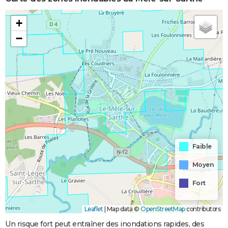
+
−
Faible
Moyen
Fort
Leaflet
|
Map data ©
OpenStreetMap
contributors
Un risque fort peut entraîner des inondations rapides, des