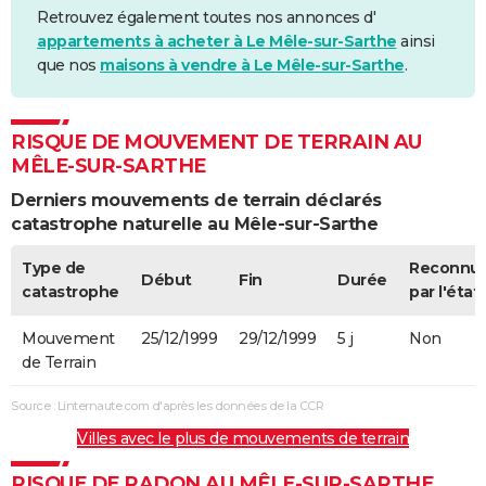
Retrouvez également toutes nos annonces d'
appartements à acheter à Le Mêle-sur-Sarthe
ainsi
que nos
maisons à vendre à Le Mêle-sur-Sarthe
.
RISQUE DE MOUVEMENT DE TERRAIN AU
MÊLE-SUR-SARTHE
Derniers mouvements de terrain déclarés
catastrophe naturelle au Mêle-sur-Sarthe
Type de
Reconnu
Début
Fin
Durée
catastrophe
par l'état
Mouvement
25/12/1999
29/12/1999
5 j
Non
de Terrain
Source : Linternaute.com d'après les données de la CCR
Villes avec le plus de mouvements de terrain
RISQUE DE RADON AU MÊLE-SUR-SARTHE