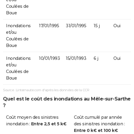
Coulées de
Boue
Inondations
17/01/1995
31/01/1995
15 j
Oui
et/ou
Coulées de
Boue
Inondations
10/01/1993
15/01/1993
6 j
Oui
et/ou
Coulées de
Boue
Source : Linternaute.com d'après les données de la CCR
Quel est le coût des inondations au Mêle-sur-Sarthe
?
Coût moyen des sinistres
Coût cumulé par année
inondation :
Entre 2,5 et 5 k€
des sinistres inondation :
Entre 0 k€ et 100 k€